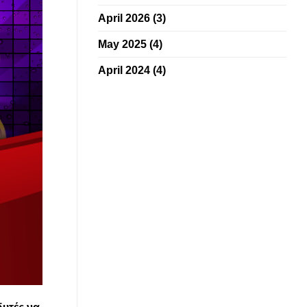
April 2026
(3)
May 2025
(4)
April 2024
(4)