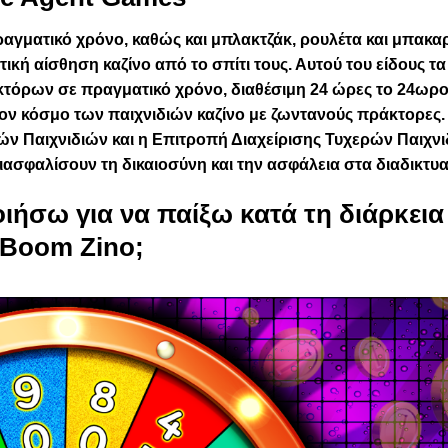
πραγματικό χρόνο, καθώς και μπλακτζάκ, ρουλέτα και μπακα
κή αίσθηση καζίνο από το σπίτι τους. Αυτού του είδους τα
κτόρων σε πραγματικό χρόνο, διαθέσιμη 24 ώρες το 24ωρο
ον κόσμο των παιχνιδιών καζίνο με ζωντανούς πράκτορες.
ών Παιχνιδιών και η Επιτροπή Διαχείρισης Τυχερών Παιχνι
ασφαλίσουν τη δικαιοσύνη και την ασφάλεια στα διαδικτυα
ήσω για να παίξω κατά τη διάρκεια
 Boom Zino;