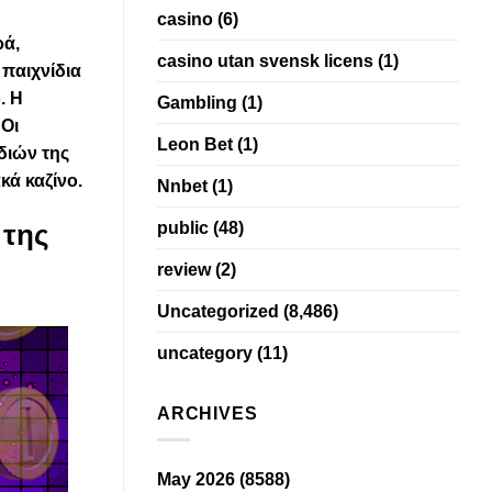
casino
(6)
ρά,
casino utan svensk licens
(1)
 παιχνίδια
. Η
Gambling
(1)
 Οι
Leon Bet
(1)
διών της
κά καζίνο.
Nnbet
(1)
public
(48)
 της
review
(2)
Uncategorized
(8,486)
uncategory
(11)
ARCHIVES
May 2026
(8588)