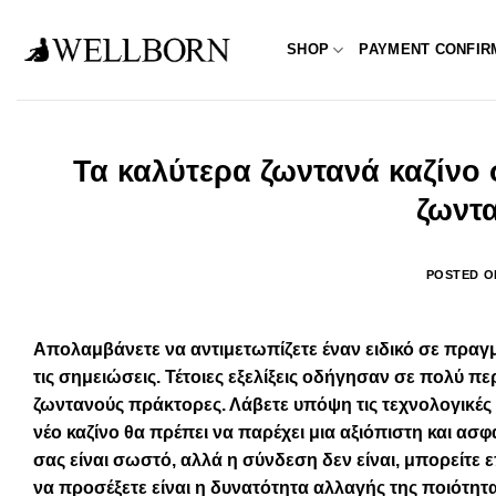
Skip
to
SHOP
PAYMENT CONFIR
content
Τα καλύτερα ζωντανά καζίνο 
ζωντα
POSTED 
Απολαμβάνετε να αντιμετωπίζετε έναν ειδικό σε πραγμ
τις σημειώσεις. Τέτοιες εξελίξεις οδήγησαν σε πολύ π
ζωντανούς πράκτορες. Λάβετε υπόψη τις τεχνολογικές
νέο καζίνο θα πρέπει να παρέχει μια αξιόπιστη και α
σας είναι σωστό, αλλά η σύνδεση δεν είναι, μπορείτε 
να προσέξετε είναι η δυνατότητα αλλαγής της ποιότητα