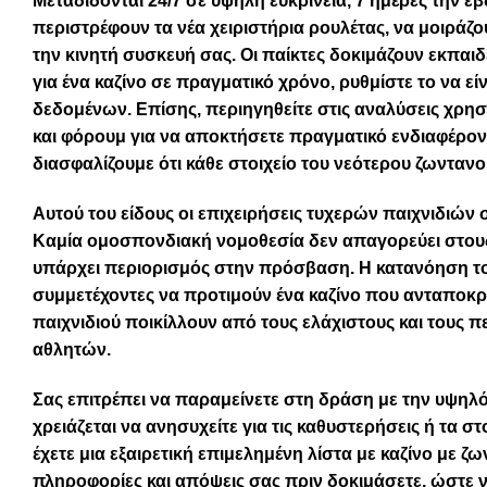
Μεταδίδονται 24/7 σε υψηλή ευκρίνεια, 7 ημέρες την ε
περιστρέφουν τα νέα χειριστήρια ρουλέτας, να μοιράζ
την κινητή συσκευή σας. Οι παίκτες δοκιμάζουν εκπαι
για ένα καζίνο σε πραγματικό χρόνο, ρυθμίστε το να ε
δεδομένων. Επίσης, περιηγηθείτε στις αναλύσεις χρησ
και φόρουμ για να αποκτήσετε πραγματικό ενδιαφέρον
διασφαλίζουμε ότι κάθε στοιχείο του νεότερου ζωντανο
Αυτού του είδους οι επιχειρήσεις τυχερών παιχνιδιών
Καμία ομοσπονδιακή νομοθεσία δεν απαγορεύει στους 
υπάρχει περιορισμός στην πρόσβαση. Η κατανόηση τ
συμμετέχοντες να προτιμούν ένα καζίνο που ανταποκρ
παιχνιδιού ποικίλλουν από τους ελάχιστους και τους
αθλητών.
Σας επιτρέπει να παραμείνετε στη δράση με την υψηλότ
χρειάζεται να ανησυχείτε για τις καθυστερήσεις ή τα στ
έχετε μια εξαιρετική επιμελημένη λίστα με καζίνο με ζω
πληροφορίες και απόψεις σας πριν δοκιμάσετε, ώστε ν