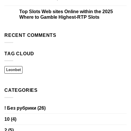
Top Slots Web sites Online within the 2025
15
May
Where to Gamble Highest-RTP Slots
RECENT COMMENTS
TAG CLOUD
Leonbet
CATEGORIES
! Без рубрики
(26)
10
(4)
2
(5)