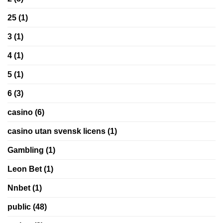
25
(1)
3
(1)
4
(1)
5
(1)
6
(3)
casino
(6)
casino utan svensk licens
(1)
Gambling
(1)
Leon Bet
(1)
Nnbet
(1)
public
(48)