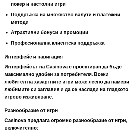
покер и настолни игри
Поддръжка на множество валути и платежни
методи
Атрактивни бонуси и промоции
Професионална клиентска поддръжка
Интерфейс и навигация
Интерфейсът на Casinova е проектиран да бъде
максимално удобен за потребителя. Всеки
любител на хазартните игри може лесно да намери
любимите си заглавия и да се наслади на гладкото
игрово изживяване.
Разнообразие от игри
Casinova предлага огромно разнообразие от игри,
включително: