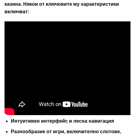
казина. Някои от ключовите му характеристики
включват:
Интуитивен интерфейс и лесна навигация
Разнообразие от игри, включително слотове,