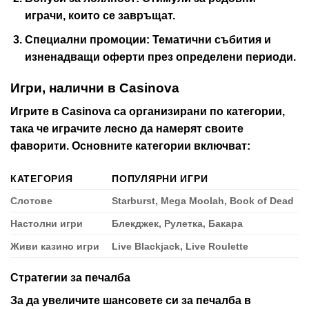
играчи, които се завръщат.
Специални промоции:
Тематични събития и
изненадващи оферти през определени периоди.
Игри, налични в Casinova
Игрите в Casinova са организирани по категории,
така че играчите лесно да намерят своите
фаворити. Основните категории включват:
КАТЕГОРИЯ
ПОПУЛЯРНИ ИГРИ
Слотове
Starburst, Mega Moolah, Book of Dead
Настолни игри
Блекджек, Рулетка, Бакара
Живи казино игри
Live Blackjack, Live Roulette
Стратегии за печалба
За да увеличите шансовете си за печалба в