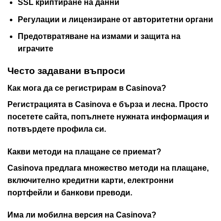
SSL криптиране на данни
Регулации и лицензиране от авторитетни органи
Предотвратяване на измами и защита на
играчите
Често задавани въпроси
Как мога да се регистрирам в Casinova?
Регистрацията в Casinova е бърза и лесна. Просто
посетете сайта, попълнете нужната информация и
потвърдете профила си.
Какви методи на плащане се приемат?
Casinova предлага множество методи на плащане,
включително кредитни карти, електронни
портфейли и банкови преводи.
Има ли мобилна версия на Casinova?