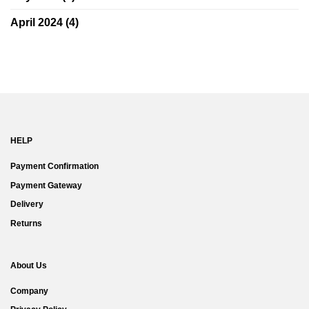
April 2024
(4)
HELP
Payment Confirmation
Payment Gateway
Delivery
Returns
About Us
Company