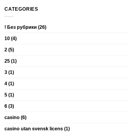
CATEGORIES
! Без рубрики
(26)
10
(4)
2
(5)
25
(1)
3
(1)
4
(1)
5
(1)
6
(3)
casino
(6)
casino utan svensk licens
(1)