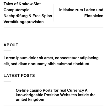
Tales of Krakow Slot
Computerspiel
Initiative zum Laden und
Nachprüfung & Free Spins
Einspielen
Vermittlungsprovision
ABOUT
Lorem ipsum dolor sit amet, consectetuer adipiscing
elit, sed diam nonummy nibh euismod tincidunt.
LATEST POSTS
On-line casino Ports for real Currency A
15
May
knowledgeable Position Websites inside the
united kingdom