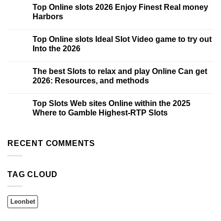
Top Online slots 2026 Enjoy Finest Real money
15
May
Harbors
Top Online slots Ideal Slot Video game to try out
15
May
Into the 2026
The best Slots to relax and play Online Can get
15
May
2026: Resources, and methods
Top Slots Web sites Online within the 2025
15
May
Where to Gamble Highest-RTP Slots
RECENT COMMENTS
TAG CLOUD
Leonbet