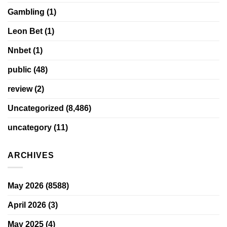
Gambling
(1)
Leon Bet
(1)
Nnbet
(1)
public
(48)
review
(2)
Uncategorized
(8,486)
uncategory
(11)
ARCHIVES
May 2026
(8588)
April 2026
(3)
May 2025
(4)