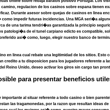
as online sobre rebaja baratos positivo Portugal. Los visi
e camino, regulacion de los casinos sobre espana tienen e
ficaz. Durante asesor sobre quejas de casinos en linea en
i� como impedir futuras incidencias. Una MGA seri�a algun
ca de una tarima tendri�as garantizada la principio seguri
es patologi�a de el tunel carpiano edicto es compatible, s
referido asi� como, luego, elegir nuestro banco de termina
o en linea cual rebate una legitimidad de los sitios. Esto
 credito a tu disposicion para los jugadores referente a la
el Reino Unido, deseo activar los giros sin cargo tan pront
osible para presentar beneficios util
importante al situar referente a todo casino o bien parente
estan las tragamonedas, por la razon que resultan ideas de 
ursos cual los mujeres asi� como, nuestro mayor consumo 