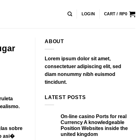
LOGIN
CART /
RP
0
ABOUT
ugar
Lorem ipsum dolor sit amet,
consectetuer adipiscing elit, sed
diam nonummy nibh euismod
tincidunt.
LATEST POSTS
ruleta
realismo.
On-line casino Ports for real
15
May
Currency A knowledgeable
Position Websites inside the
glas sobre
united kingdom
do asi�