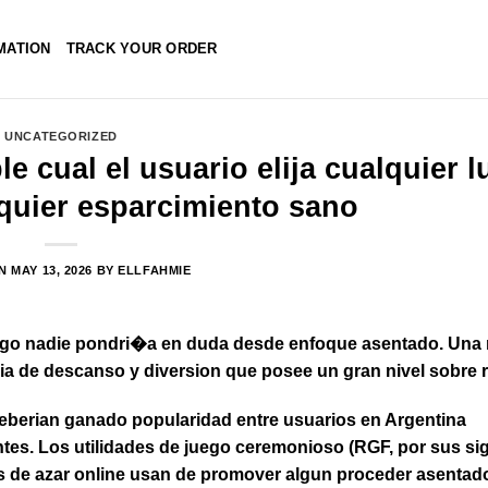
MATION
TRACK YOUR ORDER
UNCATEGORIZED
e cual el usuario elija cualquier l
lquier esparcimiento sano
ON
MAY 13, 2026
BY
ELLFAHMIE
uego nadie pondri�a en duda desde enfoque asentado. Una 
ia de descanso y diversion que posee un gran nivel sobre 
deberian ganado popularidad entre usuarios en Argentina
tes. Los utilidades de juego ceremonioso (RGF, por sus si
gos de azar online usan de promover algun proceder asenta