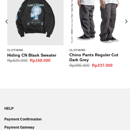
CLOTHING
CLOTHING
Chino Pants Reguler Cut
Hiding CN Black Sweater
Dark Grey
Original
Current
Rp
420.000
Rp
168.000
price
price
nt
Original
Current
Rp
395.000
Rp
237.000
was:
is:
price
price
Rp420.000.
Rp168.000.
was:
is:
.000.
Rp395.000.
Rp237.00
HELP
Payment Confirmation
Payment Gateway