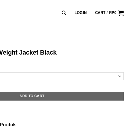
LOGIN
CART /
RP
0
Weight Jacket Black
nt
.300.
ck quantity
ADD TO CART
Produk :