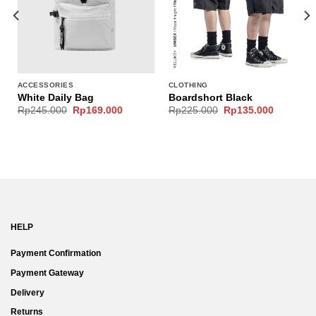
ACCESSORIES
CLOTHING
White Daily Bag
Boardshort Black
nt
Original
Current
Original
Current
Rp
245.000
Rp
169.000
Rp
225.000
Rp
135.000
price
price
price
price
was:
is:
was:
is:
.200.
Rp245.000.
Rp169.000.
Rp225.000.
Rp135.00
HELP
Payment Confirmation
Payment Gateway
Delivery
Returns