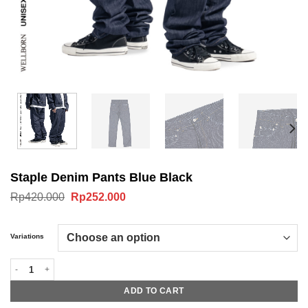
Staple Denim Pants Blue Black
Original
Current
Rp
420.000
Rp
252.000
price
price
was:
is:
Rp420.000.
Rp252.000.
Variations
Staple Denim Pants Blue Black quantity
ADD TO CART