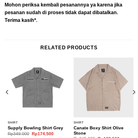
Mohon periksa kembali pesanannya ya karena jika
pesanan sudah di proses tidak dapat dibatalkan.
Terima kasih*.
RELATED PRODUCTS
SHIRT
SHIRT
Canate Boxy Shirt Olive
Supply Bowling Shirt Grey
Stone
Original
Current
Rp
349.000
Rp
174.500
price
price