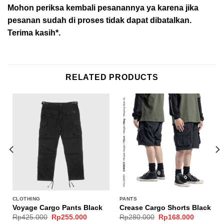
Mohon periksa kembali pesanannya ya karena jika
pesanan sudah di proses tidak dapat dibatalkan.
Terima kasih*.
RELATED PRODUCTS
CLOTHING
PANTS
Voyage Cargo Pants Black
Crease Cargo Shorts Black
nt
Original
Current
Original
Current
Rp
425.000
Rp
255.000
Rp
280.000
Rp
168.000
price
price
price
price