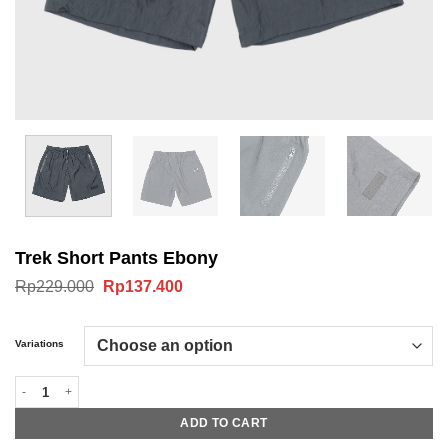
Trek Short Pants Ebony
Original
Current
Rp
229.000
Rp
137.400
price
price
was:
is:
Rp229.000.
Rp137.400.
Variations
Trek Short Pants Ebony quantity
ADD TO CART