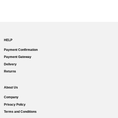
was:
is:
was:
is:
.000.
Rp425.000.
Rp255.000.
Rp280.000.
Rp168.00
HELP
Payment Confirmation
Payment Gateway
Delivery
Returns
About Us
Company
Privacy Policy
Terms and Conditions