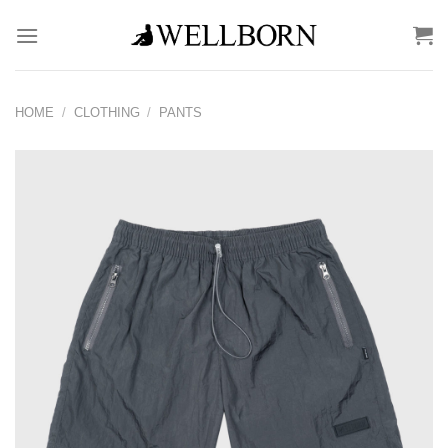
Skip
to
content
HOME
/
CLOTHING
/
PANTS