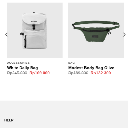
ACCESSORIES
BAG
White Daily Bag
Modest Body Bag Olive
nt
Original
Current
Original
Current
Rp
245.000
Rp
169.000
Rp
189.000
Rp
132.300
price
price
price
price
was:
is:
was:
is:
.300.
Rp245.000.
Rp169.000.
Rp189.000.
Rp132.30
HELP