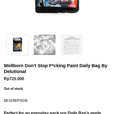
Wellborn Don’t Stop F*cking Paint Daily Bag By
Delutional
Rp
725.000
Out of stock
DESCRIPTION
Perfect for an everyday pack our Daily Bag’s made