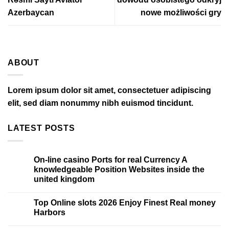
Azerbaycan
nowe możliwości gry
ABOUT
Lorem ipsum dolor sit amet, consectetuer adipiscing
elit, sed diam nonummy nibh euismod tincidunt.
LATEST POSTS
On-line casino Ports for real Currency A
15
May
knowledgeable Position Websites inside the
united kingdom
Top Online slots 2026 Enjoy Finest Real money
15
May
Harbors