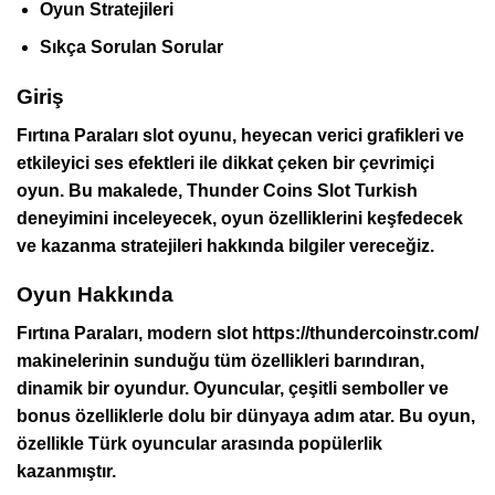
Oyun Stratejileri
Sıkça Sorulan Sorular
Giriş
Fırtına Paraları slot oyunu, heyecan verici grafikleri ve
etkileyici ses efektleri ile dikkat çeken bir çevrimiçi
oyun. Bu makalede,
Thunder Coins Slot Turkish
deneyimini inceleyecek, oyun özelliklerini keşfedecek
ve kazanma stratejileri hakkında bilgiler vereceğiz.
Oyun Hakkında
Fırtına Paraları, modern slot
https://thundercoinstr.com/
makinelerinin sunduğu tüm özellikleri barındıran,
dinamik bir oyundur. Oyuncular, çeşitli semboller ve
bonus özelliklerle dolu bir dünyaya adım atar. Bu oyun,
özellikle Türk oyuncular arasında popülerlik
kazanmıştır.