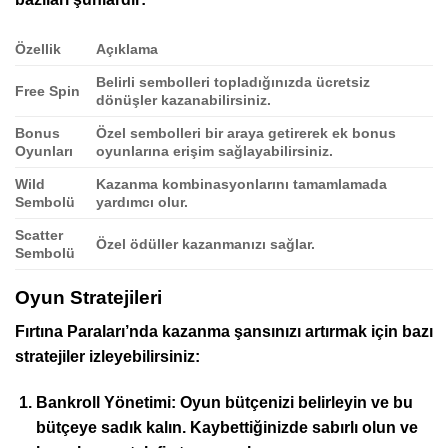
Özellik
Açıklama
Belirli sembolleri topladığınızda ücretsiz
Free Spin
dönüşler kazanabilirsiniz.
Bonus
Özel sembolleri bir araya getirerek ek bonus
Oyunları
oyunlarına erişim sağlayabilirsiniz.
Wild
Kazanma kombinasyonlarını tamamlamada
Sembolü
yardımcı olur.
Scatter
Özel ödüller kazanmanızı sağlar.
Sembolü
Oyun Stratejileri
Fırtına Paraları’nda kazanma şansınızı artırmak için bazı
stratejiler izleyebilirsiniz:
Bankroll Yönetimi:
Oyun bütçenizi belirleyin ve bu
bütçeye sadık kalın. Kaybettiğinizde sabırlı olun ve