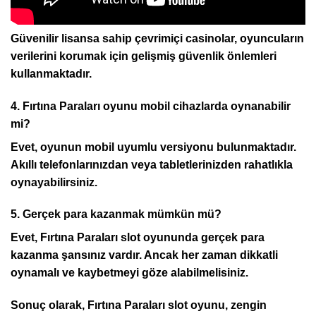
Güvenilir lisansa sahip çevrimiçi casinolar, oyuncuların
verilerini korumak için gelişmiş güvenlik önlemleri
kullanmaktadır.
4. Fırtına Paraları oyunu mobil cihazlarda oynanabilir
mi?
Evet, oyunun mobil uyumlu versiyonu bulunmaktadır.
Akıllı telefonlarınızdan veya tabletlerinizden rahatlıkla
oynayabilirsiniz.
5. Gerçek para kazanmak mümkün mü?
Evet, Fırtına Paraları slot oyununda gerçek para
kazanma şansınız vardır. Ancak her zaman dikkatli
oynamalı ve kaybetmeyi göze alabilmelisiniz.
Sonuç olarak, Fırtına Paraları slot oyunu, zengin