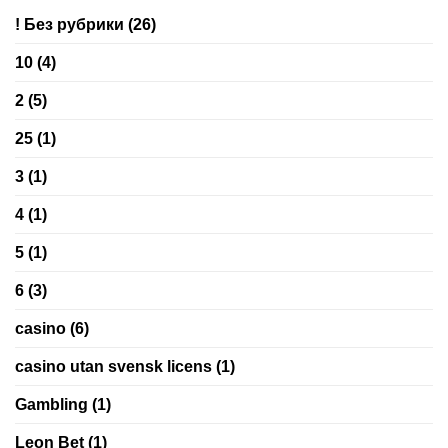
! Без рубрики
(26)
10
(4)
2
(5)
25
(1)
3
(1)
4
(1)
5
(1)
6
(3)
casino
(6)
casino utan svensk licens
(1)
Gambling
(1)
Leon Bet
(1)