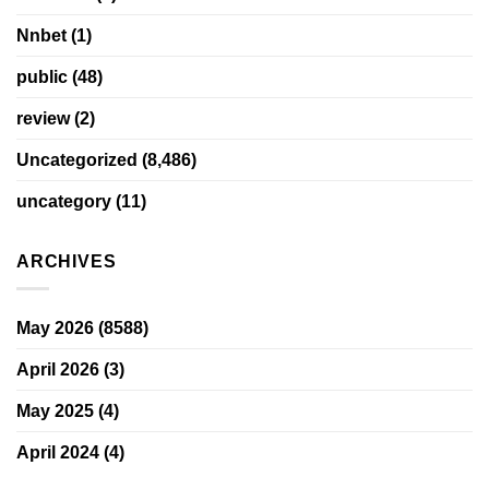
Nnbet
(1)
public
(48)
review
(2)
Uncategorized
(8,486)
uncategory
(11)
ARCHIVES
May 2026
(8588)
April 2026
(3)
May 2025
(4)
April 2024
(4)