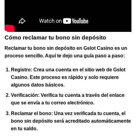
Cómo reclamar tu bono sin depósito
Reclamar tu
bono sin depósito
en
Gslot Casino
es un
proceso sencillo. Aquí te dejo una guía paso a paso:
Registro:
Crea una cuenta en el sitio web de Gslot
Casino. Este proceso es rápido y solo requiere
algunos datos básicos.
Verificación:
Verifica tu cuenta a través del enlace
que se envía a tu correo electrónico.
Reclamar el bono:
Una vez verificada tu cuenta, el
bono sin depósito será acreditado automáticamente
en tu saldo.