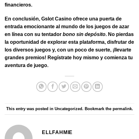
financieros.
En conclusión,
Gslot Casino
ofrece una puerta de
entrada emocionante al mundo de los juegos de azar
en línea con su tentador
bono sin depósito
. No pierdas
la oportunidad de explorar esta plataforma, disfrutar de
los diversos juegos y, con un poco de suerte, ¡llevarte
grandes premios! Regístrate hoy mismo y comienza tu
aventura de juego.
This entry was posted in
Uncategorized
. Bookmark the
permalink
.
ELLFAHMIE