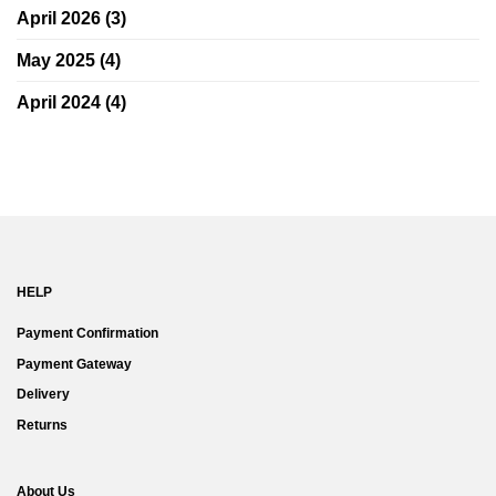
April 2026
(3)
May 2025
(4)
April 2024
(4)
HELP
Payment Confirmation
Payment Gateway
Delivery
Returns
About Us