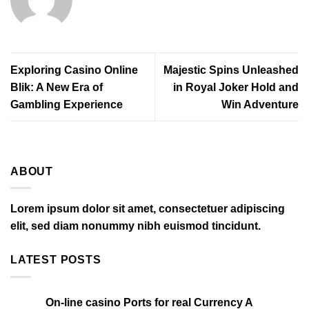
Exploring Casino Online
Majestic Spins Unleashed
Blik: A New Era of
in Royal Joker Hold and
Gambling Experience
Win Adventure
ABOUT
Lorem ipsum dolor sit amet, consectetuer adipiscing
elit, sed diam nonummy nibh euismod tincidunt.
LATEST POSTS
On-line casino Ports for real Currency A
15