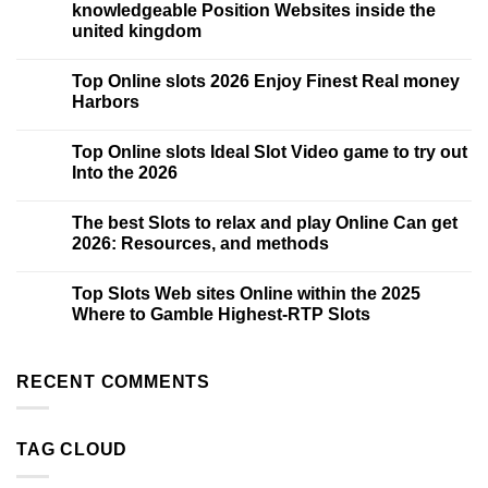
May
knowledgeable Position Websites inside the
united kingdom
Top Online slots 2026 Enjoy Finest Real money
15
May
Harbors
Top Online slots Ideal Slot Video game to try out
15
May
Into the 2026
The best Slots to relax and play Online Can get
15
May
2026: Resources, and methods
Top Slots Web sites Online within the 2025
15
May
Where to Gamble Highest-RTP Slots
RECENT COMMENTS
TAG CLOUD