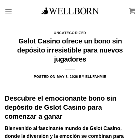
Skip
to
content
UNCATEGORIZED
Gslot Casino ofrece un bono sin
depósito irresistible para nuevos
jugadores
POSTED ON
MAY 8, 2026
BY
ELLFAHMIE
Descubre el emocionante bono sin
depósito de Gslot Casino para
comenzar a ganar
Bienvenido al fascinante mundo de
Gslot Casino
,
donde la diversión y la emoción se combinan para