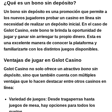
¿Qué es un bono sin depósito?
Un
bono sin depósito
es una promoción que permite a
los nuevos jugadores probar un casino en línea sin
necesidad de realizar un depósito inicial. En el caso de
Gslot Casino
, este bono te brinda la oportunidad de
jugar y ganar sin arriesgar tu propio dinero. Esta es
una excelente manera de conocer la plataforma y
familiarizarte con los distintos juegos disponibles.
Ventajas de jugar en Gslot Casino
Gslot Casino
no solo ofrece un atractivo
bono sin
depósito
, sino que también cuenta con múltiples
ventajas que lo hacen destacar entre otros casinos en
línea:
Variedad de juegos:
Desde tragaperras hasta
juegos de mesa, hay opciones para todos los
gustos.