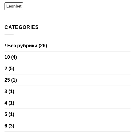
Leonbet
CATEGORIES
! Без рубрики
(26)
10
(4)
2
(5)
25
(1)
3
(1)
4
(1)
5
(1)
6
(3)