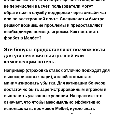
не перечислен на счет, пользователи могут
обратиться в службу поддержки через онлайн-чат
или по электронной почте. Специалисты быстро
решают возникшие проблемы и предоставляют
необходимую помощь игрокам. Как поставить
фрибет в Мелбет?
Эти бонусы предоставляют возможности
для увеличения выигрышей или
компенсации потерь.
Например (страховка ставок отлично подходит для
высокорисковых пари), а кэшбэк помогает
минимизировать убытки. Для активации бонусов
достаточно быть зарегистрированным игроком и
выполнять указанные условия. На практике это
означает, что чтобы максимально эффективно
использовать промокод Melbet, нужно знать