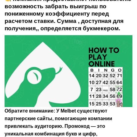
возможность забрать выигрыш по
пониженному коэффициенту перед
расчетом ставки. Сумма , доступная для
получения,, определяется букмекером.
Обратите внимание: У Melbet существуют
партнерские сайты, помогающие компании
привлекать аудиторию. Промокод — это
уникальная комбинация букв и цифр,