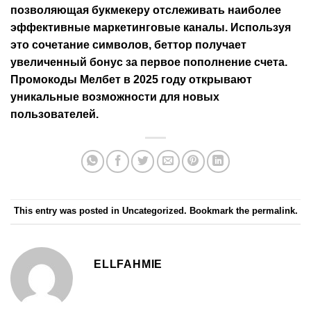
позволяющая букмекеру отслеживать наиболее
эффективные маркетинговые каналы. Используя
это сочетание символов, беттор получает
увеличенный бонус за первое пополнение счета.
Промокоды Мелбет в 2025 году открывают
уникальные возможности для новых
пользователей.
This entry was posted in
Uncategorized
. Bookmark the
permalink
.
ELLFAHMIE