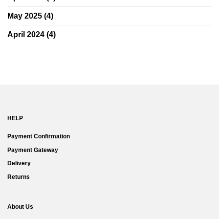
May 2025
(4)
April 2024
(4)
HELP
Payment Confirmation
Payment Gateway
Delivery
Returns
About Us