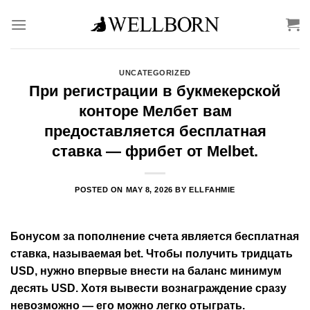
Skip
to
content
UNCATEGORIZED
При регистрации в букмекерской
конторе Мелбет вам
предоставляется бесплатная
ставка — фрибет от Melbet.
POSTED ON
MAY 8, 2026
BY
ELLFAHMIE
Бонусом за пополнение счета является бесплатная
ставка, называемая bet. Чтобы получить тридцать
USD, нужно впервые внести на баланс минимум
десять USD. Хотя вывести вознаграждение сразу
невозможно — его можно легко отыграть.