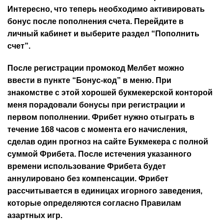
Интересно, что теперь необходимо активировать
бонус после пополнения счета. Перейдите в
личный кабинет и выберите раздел “Пополнить
счет”.
После регистрации промокод Мелбет можно
ввести в пункте “Бонус-код” в меню.
При
знакомстве с этой хорошей букмекерской конторой
меня порадовали бонусы при регистрации и
первом пополнении. Фрибет нужно отыграть в
течение 168 часов с момента его начисления,
сделав один прогноз на сайте Букмекера с полной
суммой Фрибета. После истечения указанного
времени использование Фрибета будет
аннулировано без компенсации. Фрибет
рассчитывается в единицах игорного заведения,
которые определяются согласно Правилам
азартных игр.