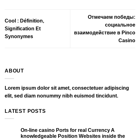
Отмечаем победы:
Cool : Définition,
социальное
Signification Et
взаимодействие в Pinco
Synonymes
Casino
ABOUT
Lorem ipsum dolor sit amet, consectetuer adipiscing
elit, sed diam nonummy nibh euismod tincidunt.
LATEST POSTS
On-line casino Ports for real Currency A
15
May
knowledgeable Position Websites inside the