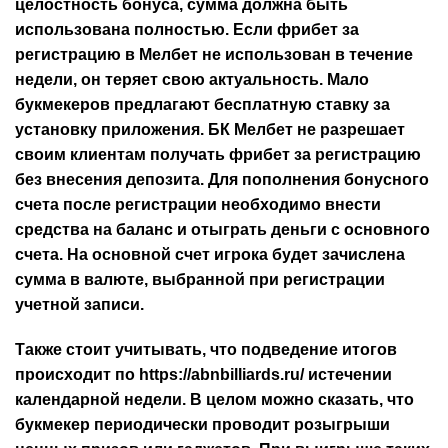
целостность бонуса, сумма должна быть
использована полностью. Если фрибет за
регистрацию в Мелбет не использован в течение
недели, он теряет свою актуальность. Мало
букмекеров предлагают бесплатную ставку за
установку приложения. БК Мелбет не разрешает
своим клиентам получать фрибет за регистрацию
без внесения депозита. Для пополнения бонусного
счета после регистрации необходимо внести
средства на баланс и отыграть деньги с основного
счета. На основной счет игрока будет зачислена
сумма в валюте, выбранной при регистрации
учетной записи.
Также стоит учитывать, что подведение итогов
происходит по
https://abnbilliards.ru/
истечении
календарной недели. В целом можно сказать, что
букмекер периодически проводит розыгрыши