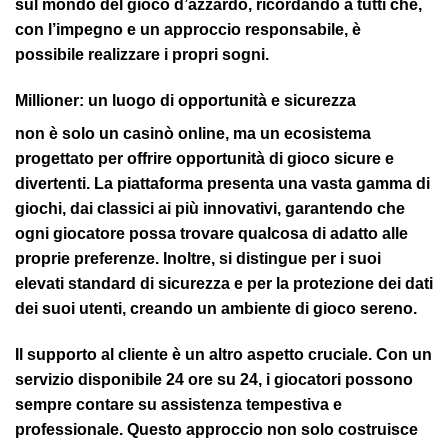
sul mondo del gioco d’azzardo, ricordando a tutti che,
con l’impegno e un approccio responsabile, è
possibile realizzare i propri sogni.
Millioner: un luogo di opportunità e sicurezza
non è solo un casinò online, ma un ecosistema
progettato per offrire opportunità di gioco sicure e
divertenti. La piattaforma presenta una vasta gamma di
giochi, dai classici ai più innovativi, garantendo che
ogni giocatore possa trovare qualcosa di adatto alle
proprie preferenze. Inoltre, si distingue per i suoi
elevati standard di sicurezza e per la protezione dei dati
dei suoi utenti, creando un ambiente di gioco sereno.
Il supporto al cliente è un altro aspetto cruciale. Con un
servizio disponibile 24 ore su 24, i giocatori possono
sempre contare su assistenza tempestiva e
professionale. Questo approccio non solo costruisce