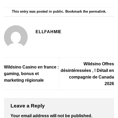
This entry was posted in
public
. Bookmark the
permalink
.
ELLFAHMIE
Wildsino Offres
Wildsino Casino en france :
désintéressées , ! Détail en
gaming, bonus et
compagnie de Canada
marketing régionale
2026
Leave a Reply
Your email address will not be published.