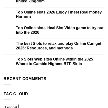
united kingdom
Top Online slots 2026 Enjoy Finest Real money
15
May
Harbors
Top Online slots Ideal Slot Video game to try out
15
May
Into the 2026
The best Slots to relax and play Online Can get
15
May
2026: Resources, and methods
Top Slots Web sites Online within the 2025
15
May
Where to Gamble Highest-RTP Slots
RECENT COMMENTS
TAG CLOUD
Leonbet