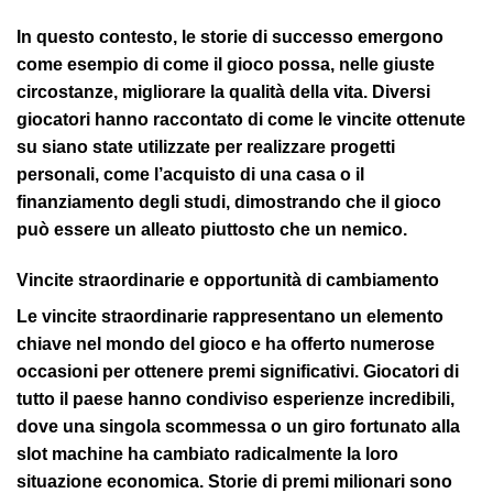
In questo contesto, le storie di successo emergono
come esempio di come il gioco possa, nelle giuste
circostanze, migliorare la qualità della vita. Diversi
giocatori hanno raccontato di come le vincite ottenute
su siano state utilizzate per realizzare progetti
personali, come l’acquisto di una casa o il
finanziamento degli studi, dimostrando che il gioco
può essere un alleato piuttosto che un nemico.
Vincite straordinarie e opportunità di cambiamento
Le vincite straordinarie rappresentano un elemento
chiave nel mondo del gioco e ha offerto numerose
occasioni per ottenere premi significativi. Giocatori di
tutto il paese hanno condiviso esperienze incredibili,
dove una singola scommessa o un giro fortunato alla
slot machine ha cambiato radicalmente la loro
situazione economica. Storie di premi milionari sono