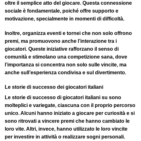
oltre il semplice atto del giocare. Questa connessione
sociale è fondamentale, poiché offre supporto e
motivazione, specialmente in momenti di difficoltà.
Inoltre, organizza eventi e tornei che non solo offrono
premi, ma promuovono anche l’interazione tra i
giocatori. Queste iniziative rafforzano il senso di
comunità e stimolano una competizione sana, dove
l’importanza si concentra non solo sulle vincite, ma
anche sull’esperienza condivisa e sul divertimento.
Le storie di successo dei giocatori italiani
Le storie di successo di giocatori italiani su sono
molteplici e variegate, ciascuna con il proprio percorso
unico. Alcuni hanno iniziato a giocare per curiosità e si
sono ritrovati a vincere premi che hanno cambiato le
loro vite. Altri, invece, hanno utilizzato le loro vincite
per investire in attività o realizzare sogni personali.