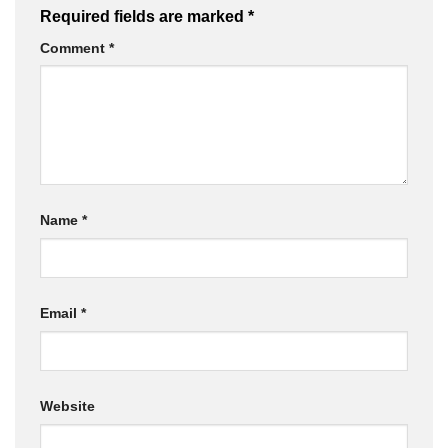
Required fields are marked
*
Comment
*
Name
*
Email
*
Website