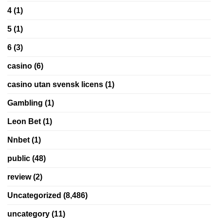
4
(1)
5
(1)
6
(3)
casino
(6)
casino utan svensk licens
(1)
Gambling
(1)
Leon Bet
(1)
Nnbet
(1)
public
(48)
review
(2)
Uncategorized
(8,486)
uncategory
(11)