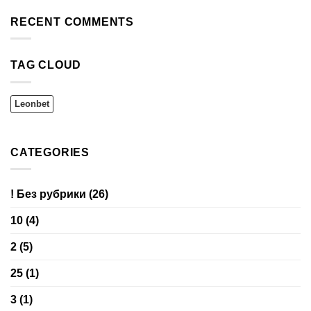
RECENT COMMENTS
TAG CLOUD
Leonbet
CATEGORIES
! Без рубрики
(26)
10
(4)
2
(5)
25
(1)
3
(1)