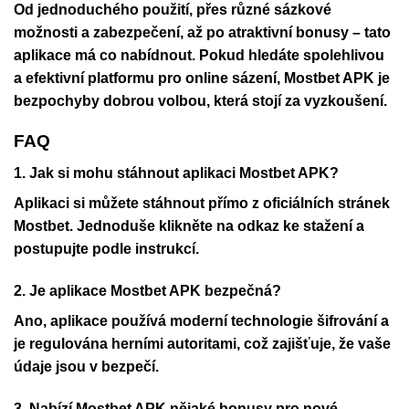
Od jednoduchého použití, přes různé sázkové
možnosti a zabezpečení, až po atraktivní bonusy – tato
aplikace má co nabídnout. Pokud hledáte spolehlivou
a efektivní platformu pro online sázení, Mostbet APK je
bezpochyby dobrou volbou, která stojí za vyzkoušení.
FAQ
1. Jak si mohu stáhnout aplikaci Mostbet APK?
Aplikaci si můžete stáhnout přímo z oficiálních stránek
Mostbet. Jednoduše klikněte na odkaz ke stažení a
postupujte podle instrukcí.
2. Je aplikace Mostbet APK bezpečná?
Ano, aplikace používá moderní technologie šifrování a
je regulována herními autoritami, což zajišťuje, že vaše
údaje jsou v bezpečí.
3. Nabízí Mostbet APK nějaké bonusy pro nové