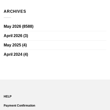
ARCHIVES
May 2026
(8588)
April 2026
(3)
May 2025
(4)
April 2024
(4)
HELP
Payment Confirmation