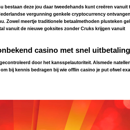
’su bestaan deze jou daar tweedehands kunt creëren vanuit 
 Nederlandse vergunning genkele cryptocurrency ontvange
u. Zowel meertje traditionele betaalmethoden plusteken geli
l vanuit de nieuwe goksites zonder Cruks krijgen vanuit
onbekend casino met snel uitbetalin
econtroleerd door het kansspelautoriteit. Alsmede natelle
om bij kennis bedragen bij wie offlin casino je put ofwel exa