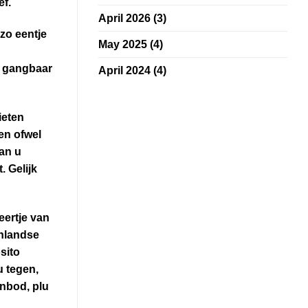
ef.
April 2026
(3)
ezo eentje
May 2025
(4)
r gangbaar
April 2024
(4)
ieten
en ofwel
aan u
. Gelijk
eertje van
enlandse
sito
 tegen,
anbod, plu