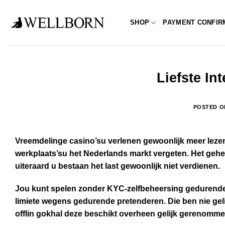
Skip
to
SHOP
PAYMENT CONFIR
content
Liefste In
POSTED 
Vreemdelinge casino’su verlenen gewoonlijk meer lez
werkplaats’su het Nederlands markt vergeten. Het gehei
uiteraard u bestaan het last gewoonlijk niet verdienen.
Jou kunt spelen zonder KYC-zelfbeheersing gedurende
limiete wegens gedurende pretenderen.
Die ben nie gel
offlin gokhal deze beschikt overheen gelijk gerenomm