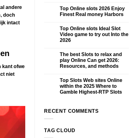
tal andere
Top Online slots 2026 Enjoy
15
May
Finest Real money Harbors
n, doch
jk intact
Top Online slots Ideal Slot
15
May
Video game to try out Into the
2026
gen
The best Slots to relax and
15
May
play Online Can get 2026:
Resources, and methods
n kant ofwe
ct niet
Top Slots Web sites Online
15
May
within the 2025 Where to
Gamble Highest-RTP Slots
RECENT COMMENTS
TAG CLOUD