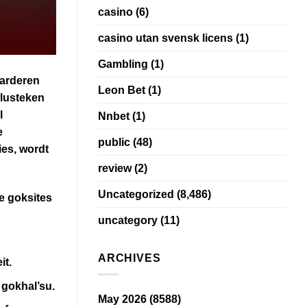
casino
(6)
casino utan svensk licens
(1)
Gambling
(1)
aarderen
Leon Bet
(1)
plusteken
l
Nnbet
(1)
e
public
(48)
es, wordt
review
(2)
Uncategorized
(8,486)
e goksites
uncategory
(11)
ARCHIVES
it.
 gokhal’su.
May 2026
(8588)