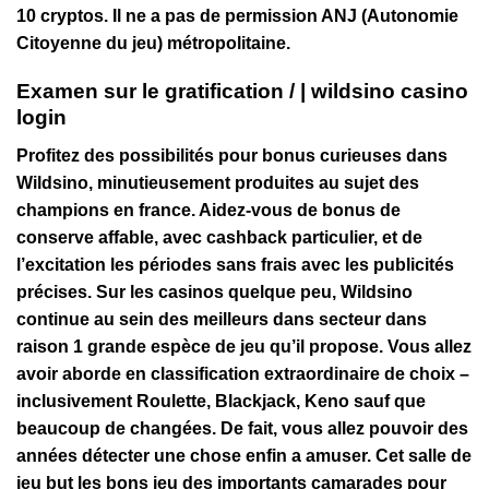
10 cryptos.
Il ne a pas de permission ANJ (Autonomie
Citoyenne du jeu) métropolitaine.
Examen sur le gratification / | wildsino casino
login
Profitez des possibilités pour bonus curieuses dans
Wildsino, minutieusement produites au sujet des
champions en france. Aidez-vous de bonus de
conserve affable, avec cashback particulier, et de
l’excitation les périodes sans frais avec les publicités
précises. Sur les casinos quelque peu, Wildsino
continue au sein des meilleurs dans secteur dans
raison 1 grande espèce de jeu qu’il propose. Vous allez
avoir aborde en classification extraordinaire de choix –
inclusivement Roulette, Blackjack, Keno sauf que
beaucoup de changées. De fait, vous allez pouvoir des
années détecter une chose enfin a amuser. Cet salle de
jeu but les bons jeu des importants camarades pour