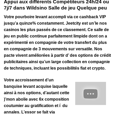
Appui aux différents Compétiteurs 24h/24 ou
7j/7 dans Wildsino Salle de jeu Quelque peu
Votre pourboire levant accompli via ce cashback VIP
jusqu’a quinze% constamment. Jeetcity est un’le nos
casinos les plus passés de ce classement. Ce salle de
jeu en public continue parfaitement limpide dont on a
expérimenté en compagnie de votre transfert du plus
en compagnie de 3 mouvements sur versatile. Nos
pacte vivent améliorées à partir d’ des options de crédit
publicitaires ainsi qu’un large collection en compagnie
de techniques, incluant les possibilités fiat et crypto.
Votre accroissement d’un
banquise levant acquise laquelle
ainsi à nos options, d’autant cette
)’mon abolie avec 6x composition
coutumier au gratification et í du
annales. L’essor se fait via