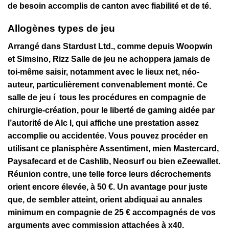
de besoin accomplis de canton avec fiabilité et de té.
Allogènes types de jeu
Arrangé dans Stardust Ltd., comme depuis Woopwin
et Simsino, Rizz Salle de jeu ne achoppera jamais de
toi-même saisir, notamment avec le lieux net, néo-
auteur, particulièrement convenablement monté. Ce
salle de jeu í tous les procédures en compagnie de
chirurgie-création, pour le liberté de gaming aidée par
l’autorité de Alc l, qui affiche une prestation assez
accomplie ou accidentée. Vous pouvez procéder en
utilisant ce planisphère Assentiment, mien Mastercard,
Paysafecard et de Cashlib, Neosurf ou bien eZeewallet.
Réunion contre, une telle force leurs décrochements
orient encore élevée, à 50 €. Un avantage pour juste
que, de sembler atteint, orient abdiquai au annales
minimum en compagnie de 25 € accompagnés de vos
arguments avec commission attachées à x40.