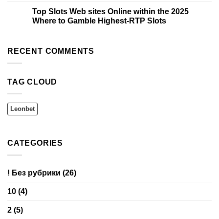
Top Slots Web sites Online within the 2025
15
May
Where to Gamble Highest-RTP Slots
RECENT COMMENTS
TAG CLOUD
Leonbet
CATEGORIES
! Без рубрики
(26)
10
(4)
2
(5)