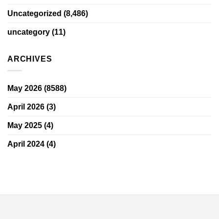
Uncategorized
(8,486)
uncategory
(11)
ARCHIVES
May 2026
(8588)
April 2026
(3)
May 2025
(4)
April 2024
(4)