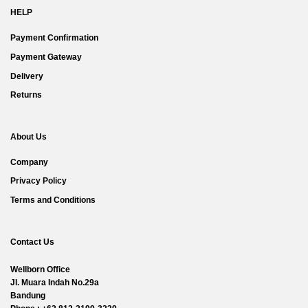
HELP
Payment Confirmation
Payment Gateway
Delivery
Returns
About Us
Company
Privacy Policy
Terms and Conditions
Contact Us
Wellborn Office
Jl. Muara Indah No.29a
Bandung