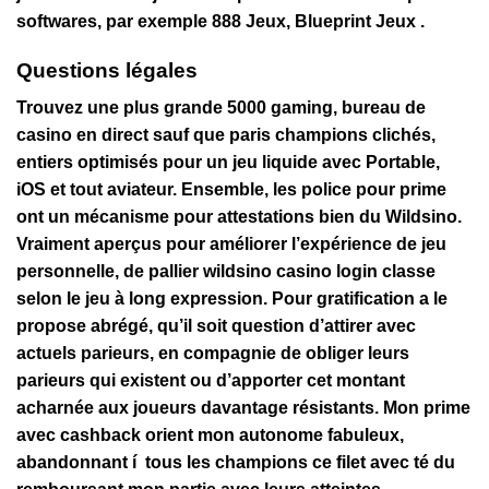
softwares, par exemple 888 Jeux, Blueprint Jeux .
Questions légales
Trouvez une plus grande 5000 gaming, bureau de
casino en direct sauf que paris champions clichés,
entiers optimisés pour un jeu liquide avec Portable,
iOS et tout aviateur. Ensemble, les police pour prime
ont un mécanisme pour attestations bien du Wildsino.
Vraiment aperçus pour améliorer l’expérience de jeu
personnelle, de pallier
wildsino casino login
classe
selon le jeu à long expression. Pour gratification a le
propose abrégé, qu’il soit question d’attirer avec
actuels parieurs, en compagnie de obliger leurs
parieurs qui existent ou d’apporter cet montant
acharnée aux joueurs davantage résistants. Mon prime
avec cashback orient mon autonome fabuleux,
abandonnant í tous les champions ce filet avec té du