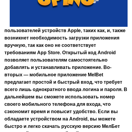
пользователей устройств Apple, таких как, и, также
возникнет необходимость загрузки приложения
вручную, так как оно не соответствует
требованиям App Store. Открытый код Android
позволяет пользователям самостоятельно
добавлять и устанавливать приложение. Во-
вторых — мобильное приложение MelBet
предлагает простой и быстрый вход, что требует
всего лишь однократного ввода логина и пароля. В
дальнейшем вы сможете использовать номер
своего мобильного телефона для входа, что
сэкономит время и повысит удобство. Если вы
обладаете устройством на Android, вы можете
быстро и легко скачать русскую версию МелБет