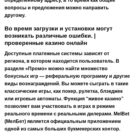
определенному адресу, в то время как общие
вопросы и предложения можно направить
другому.
Во время загрузки и установки могут
возникать различные ошибки. |
проверенные казино онлайн
Доступные платежные системы зависят от
региона, в котором находится пользователь. В
разделе «Промо» можно найти множество
бонусных игр — реферальную программу и другие
виды вознаграждений. Вы можете сыграть в такие
классические игры, как покер, рулетка, блэкджек
или игровые автоматы. Функция “живое казино”
позволяет вам участвовать в играх в режиме
реального времени с реальными дилерами. MelBet
(МелБет) является официальным приложением
одной из самых больших букмекерских контор.