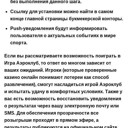
без выполнения данного шага.
Ссылку для установки можно найти в самом
конце главной страницы букмекерской конторы.
Push-уведомления будут информировать
пользователя о актуальных событиях в мире
спорта.
Если вы рассматриваете возможность поиграть в
Игра Аэроклуб, то ответ во многом зависит от
ваших ожиданий. Игроки (которые
проверенные
казино онлайн
понимают лотереи как способ
развлечения), смогут насладиться игрой Аэроклуб
и испытать удачу в комфортных условиях. Также у
вас есть возможность восстановить уведомления
о результатах через вашу электронную почту или
SMS. Для обеспечения прозрачности все
розыгрыши проходят в прямом эфире, а
результаты публикуются на официальном сайте.