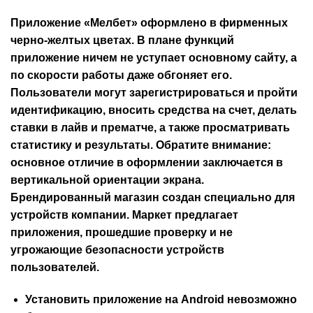
Приложение «Мелбет» оформлено в фирменных
черно-желтых цветах. В плане функций
приложение ничем не уступает основному сайту, а
по скорости работы даже обгоняет его.
Пользователи могут зарегистрироваться и пройти
идентификацию, вносить средства на счет, делать
ставки в лайв и прематче, а также просматривать
статистику и результаты. Обратите внимание:
основное отличие в оформлении заключается в
вертикальной ориентации экрана.
Брендированный магазин создан специально для
устройств компании. Маркет предлагает
приложения, прошедшие проверку и не
угрожающие безопасности устройств
пользователей.
Установить приложение на Android невозможно