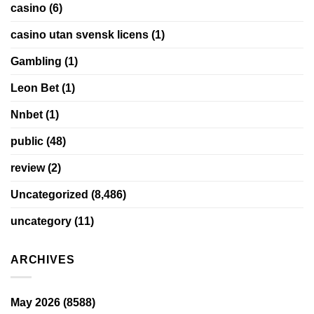
casino
(6)
casino utan svensk licens
(1)
Gambling
(1)
Leon Bet
(1)
Nnbet
(1)
public
(48)
review
(2)
Uncategorized
(8,486)
uncategory
(11)
ARCHIVES
May 2026
(8588)