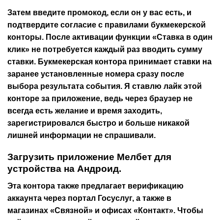
Затем введите промокод, если он у вас есть, и
подтвердите согласие с правилами букмекерской
конторы. После активации функции «Ставка в один
клик» не потребуется каждый раз вводить сумму
ставки. Букмекерская контора принимает ставки на
заранее установленные номера сразу после
выбора результата события. Я ставлю лайк этой
конторе за приложение, ведь через браузер не
всегда есть желание и время заходить,
зарегистрировался быстро и больше никакой
лишней информации не спрашивали.
Загрузить приложение Мелбет для
устройства на Андроид.
Эта контора также предлагает верификацию
аккаунта через портал Госуслуг, а также в
магазинах «Связной» и офисах «Контакт». Чтобы