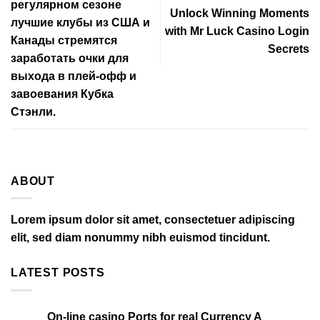
регулярном сезоне
Unlock Winning Moments
лучшие клубы из США и
with Mr Luck Casino Login
Канады стремятся
Secrets
заработать очки для
выхода в плей-офф и
завоевания Кубка
Стэнли.
ABOUT
Lorem ipsum dolor sit amet, consectetuer adipiscing
elit, sed diam nonummy nibh euismod tincidunt.
LATEST POSTS
On-line casino Ports for real Currency A
15