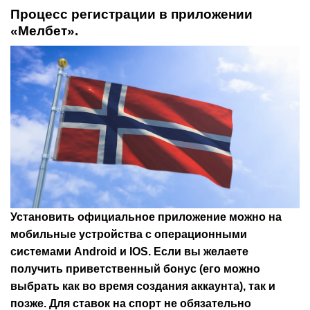
Процесс регистрации в приложении
«Мелбет».
Установить официальное приложение можно на
мобильные устройства с операционными
системами Android и IOS. Если вы желаете
получить приветственный бонус (его можно
выбрать как во время создания аккаунта), так и
позже. Для ставок на спорт не обязательно