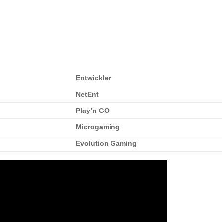
Entwickler
NetEnt
Play’n GO
Microgaming
Evolution Gaming