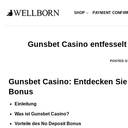
Skip
to
SHOP
PAYMENT CONFIR
content
Gunsbet Casino entfesselt
POSTED 
Gunsbet Casino: Entdecken Sie
Bonus
Einleitung
Was ist Gunsbet Casino?
Vorteile des No Deposit Bonus