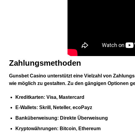
Zahlungsmethoden
Gunsbet Casino unterstützt eine Vielzahl von Zahlung
wie möglich zu gestalten. Zu den gängigen Optionen g
Kreditkarten:
Visa, Mastercard
E-Wallets:
Skrill, Neteller, ecoPayz
Banküberweisung:
Direkte Überweisung
Kryptowährungen:
Bitcoin, Ethereum