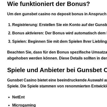
Wie funktioniert der Bonus?
Um den
gunsbet casino no deposit bonus
in Anspruch 
Registrierung: Erstellen Sie ein Konto auf der Guns
Bonus aktivieren: Der Bonus wird automatisch dem 
Spielen: Beginnen Sie mit dem Spielen Ihrer Lieblin
Beachten Sie, dass für den Bonus spezifische Umsatza
abgehoben werden können. Diese Details sollten in 
Spiele und Anbieter bei Gunsbet 
Gunsbet Casino bietet eine beeindruckende Auswahl an 
Spiele. Die Spiele stammen von renommierten Entwickl
NetEnt
Microgaming