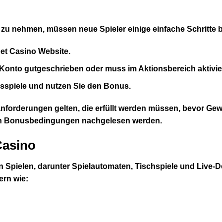
zu nehmen, müssen neue Spieler einige einfache Schritte 
bet Casino Website.
Konto gutgeschrieben oder muss im Aktionsbereich aktivie
gsspiele und nutzen Sie den Bonus.
nforderungen gelten, die erfüllt werden müssen, bevor Ge
den Bonusbedingungen nachgelesen werden.
Casino
Spielen, darunter Spielautomaten, Tischspiele und Live-D
ern wie: