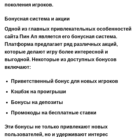
поколения игроков.
Бонусная система и акции
Одной из главных привлекательных особенностей
сайта Пин Ап является его бонусная система.
Платформа предлагает ряд различных акций,
которые делают игру более интересной и
выгодной. Некоторые из доступных бонусов
включают:
Приветственный бонус для новых игроков
Кэшбэк на проигрыши
Бонусы на депозиты
Промокоды на бесплатные ставки
Эти бонусы не только привлекают новых
пользователей, но и удерживают интерес