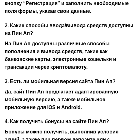
кнопку “Регистрация” и заполнить необходимые
поля формы, указав свои данные.
2. Какие способы ввода/вывода средств доступны
на Пин Ап?
На Пин Ап доступны различные способы
пополнения и вывода средств, такие как
банковские карты, электронные кошельки и
трансакции через криптовалюту.
3. Есть ли мобильная версия сайта Пин Ап?
Да, сайт Пин Ап предлагает адаптированную
мобильную версию, а также мобильное
приложение для iOS и Android.
4. Как получить бонусы на сайте Пин Ап?
Бонусы можно получить, выполнив условия
акций, а также при первом депозите или с