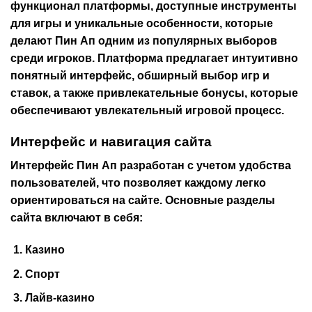
функционал платформы, доступные инструменты
для игры и уникальные особенности, которые
делают Пин Ап одним из популярных выборов
среди игроков. Платформа предлагает интуитивно
понятный интерфейс, обширный выбор игр и
ставок, а также привлекательные бонусы, которые
обеспечивают увлекательный игровой процесс.
Интерфейс и навигация сайта
Интерфейс Пин Ап разработан с учетом удобства
пользователей, что позволяет каждому легко
ориентироваться на сайте. Основные разделы
сайта включают в себя:
Казино
Спорт
Лайв-казино