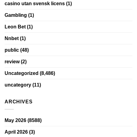
casino utan svensk licens
(1)
Gambling
(1)
Leon Bet
(1)
Nnbet
(1)
public
(48)
review
(2)
Uncategorized
(8,486)
uncategory
(11)
ARCHIVES
May 2026
(8588)
April 2026
(3)