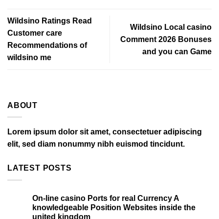
Wildsino Ratings Read
Wildsino Local casino
Customer care
Comment 2026 Bonuses
Recommendations of
and you can Game
wildsino me
ABOUT
Lorem ipsum dolor sit amet, consectetuer adipiscing
elit, sed diam nonummy nibh euismod tincidunt.
LATEST POSTS
On-line casino Ports for real Currency A
15
May
knowledgeable Position Websites inside the
united kingdom