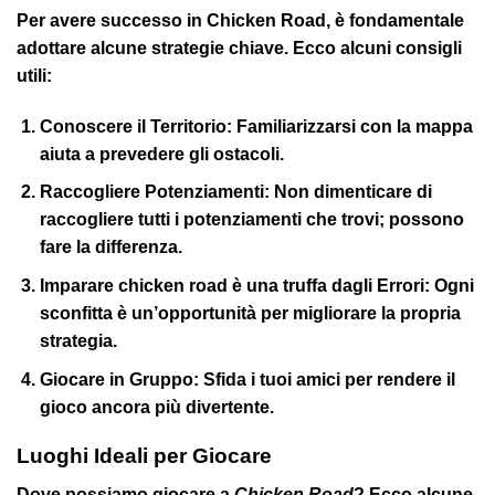
Per avere successo in
Chicken Road
, è fondamentale
adottare alcune strategie chiave. Ecco alcuni consigli
utili:
Conoscere il Territorio:
Familiarizzarsi con la mappa
aiuta a prevedere gli ostacoli.
Raccogliere Potenziamenti:
Non dimenticare di
raccogliere tutti i potenziamenti che trovi; possono
fare la differenza.
Imparare
chicken road è una truffa
dagli Errori:
Ogni
sconfitta è un’opportunità per migliorare la propria
strategia.
Giocare in Gruppo:
Sfida i tuoi amici per rendere il
gioco ancora più divertente.
Luoghi Ideali per Giocare
Dove possiamo giocare a
Chicken Road
? Ecco alcune