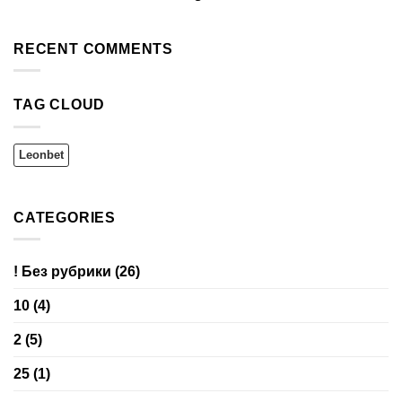
RECENT COMMENTS
TAG CLOUD
Leonbet
CATEGORIES
! Без рубрики
(26)
10
(4)
2
(5)
25
(1)