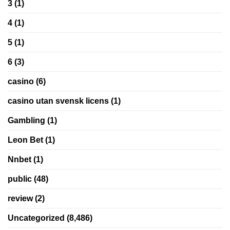
3
(1)
4
(1)
5
(1)
6
(3)
casino
(6)
casino utan svensk licens
(1)
Gambling
(1)
Leon Bet
(1)
Nnbet
(1)
public
(48)
review
(2)
Uncategorized
(8,486)