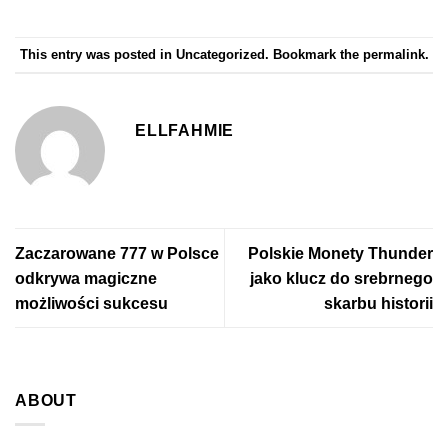
This entry was posted in
Uncategorized
. Bookmark the
permalink
.
ELLFAHMIE
Zaczarowane 777 w Polsce
Polskie Monety Thunder
odkrywa magiczne
jako klucz do srebrnego
możliwości sukcesu
skarbu historii
ABOUT