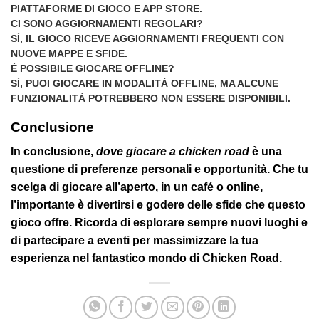
PIATTAFORME DI GIOCO E APP STORE.
CI SONO AGGIORNAMENTI REGOLARI?
SÌ, IL GIOCO RICEVE AGGIORNAMENTI FREQUENTI CON
NUOVE MAPPE E SFIDE.
È POSSIBILE GIOCARE OFFLINE?
SÌ, PUOI GIOCARE IN MODALITÀ OFFLINE, MA ALCUNE
FUNZIONALITÀ POTREBBERO NON ESSERE DISPONIBILI.
Conclusione
In conclusione,
dove giocare a chicken road
è una
questione di preferenze personali e opportunità. Che tu
scelga di giocare all’aperto, in un café o online,
l’importante è divertirsi e godere delle sfide che questo
gioco offre. Ricorda di esplorare sempre nuovi luoghi e
di partecipare a eventi per massimizzare la tua
esperienza nel fantastico mondo di
Chicken Road
.