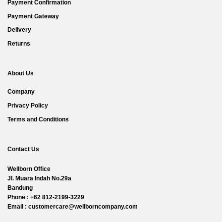
Payment Confirmation
Payment Gateway
Delivery
Returns
About Us
Company
Privacy Policy
Terms and Conditions
Contact Us
Wellborn Office
Jl. Muara Indah No.29a
Bandung
Phone : +62 812-2199-3229
Email : customercare@wellborncompany.com