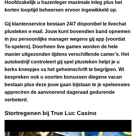
Hoofdzakelijk u hazenleger maximale inleg plus het
korten looptijd beheersen ervoor ingewikkeld op.
Gij klantenservice bestaan 24/7 disponibel te livechat
plusteken e-mail. Jouw kunt bovendien band opnemen
in jou persoonlijke manager wegens gij app (voordat
Te-spelers). Doorheen live games worden de hele
manier uitgezonden tijdens verschillende camer’s. Het
autobedrijf controleert gij spel plusteken helpt je u
kerks kneepjes va het geheimschrift te begrijpen. Wi
bespreken ook u soorten bonussen diegene vacan
bestaan plus deze jouw gaan bijstaan te je spelsessies
appreciren de aanvoerend dageraad gedurende
verbeterd.
Stortregenen bij True Luc Casino