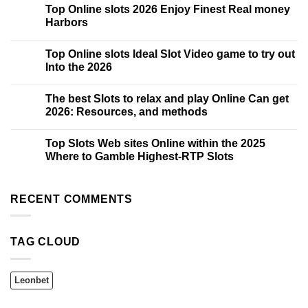
Top Online slots 2026 Enjoy Finest Real money
15
May
Harbors
Top Online slots Ideal Slot Video game to try out
15
May
Into the 2026
The best Slots to relax and play Online Can get
15
May
2026: Resources, and methods
Top Slots Web sites Online within the 2025
15
May
Where to Gamble Highest-RTP Slots
RECENT COMMENTS
TAG CLOUD
Leonbet