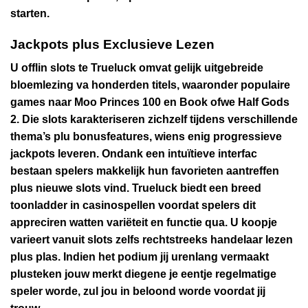
starten.
Jackpots plus Exclusieve Lezen
U offlin slots te Trueluck omvat gelijk uitgebreide
bloemlezing va honderden titels, waaronder populaire
games naar Moo Princes 100 en Book ofwe Half Gods
2. Die slots karakteriseren zichzelf tijdens verschillende
thema’s plu bonusfeatures, wiens enig progressieve
jackpots leveren. Ondank een intuïtieve interfac
bestaan spelers makkelijk hun favorieten aantreffen
plus nieuwe slots vind. Trueluck biedt een breed
toonladder in casinospellen voordat spelers dit
appreciren watten variëteit en functie qua. U koopje
varieert vanuit slots zelfs rechtstreeks handelaar lezen
plus plas. Indien het podium jij urenlang vermaakt
plusteken jouw merkt diegene je eentje regelmatige
speler worde, zul jou in beloond worde voordat jij