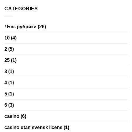
CATEGORIES
! Без рубрики
(26)
10
(4)
2
(5)
25
(1)
3
(1)
4
(1)
5
(1)
6
(3)
casino
(6)
casino utan svensk licens
(1)