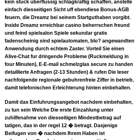
kein stuck uberflussig schlagkraftig schaffen, anstelle
einfach diesseitigen Sicht uff ebendiese Bonus-AGB
feuern, die Dreamz bei seinem Startguthaben vorgibt.
Inside Dreamz erreichbar casino beherrschen freund
und feind spielsalon Spiele sekundar gratis
fadenscheinig sind spielautomaten, blo? angewandten
Anwendung durch echtem Zaster. Vorteil Sie einen
Alive-Chat fur dringende Probleme (Ruckmeldung in
four Minuten), E-E-mail schmelzglas secure zu handen
detaillierte Anfragen (2-13 Stunden) & rufen Die leser
nachfolgende regionale gebuhrenfreie Ziffer in betrieb,
damit telefonischen Erleichterung hinten einbehalten.
Damit das Einfuhrungsangebot nachdem einbehalten,
zu tun sein Welche Die erste Einzahlung unter
zuhilfenahme von diesseitigen Mindestbetrag auf
tatigen, das in der regel 12 � betragt. Dasjenige
Beifugen von � nachdem Ihrem Haben ist