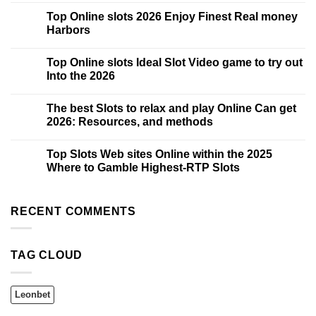
Top Online slots 2026 Enjoy Finest Real money
15
May
Harbors
Top Online slots Ideal Slot Video game to try out
15
May
Into the 2026
The best Slots to relax and play Online Can get
15
May
2026: Resources, and methods
Top Slots Web sites Online within the 2025
15
May
Where to Gamble Highest-RTP Slots
RECENT COMMENTS
TAG CLOUD
Leonbet