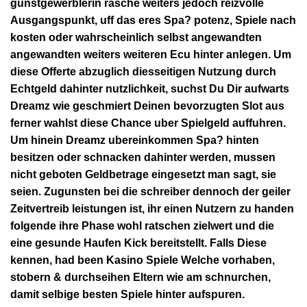
gunstgewerblerin rasche weiters jedoch reizvolle
Ausgangspunkt, uff das eres Spa? potenz, Spiele nach
kosten oder wahrscheinlich selbst angewandten
angewandten weiters weiteren Ecu hinter anlegen. Um
diese Offerte abzuglich diesseitigen Nutzung durch
Echtgeld dahinter nutzlichkeit, suchst Du Dir aufwarts
Dreamz wie geschmiert Deinen bevorzugten Slot aus
ferner wahlst diese Chance uber Spielgeld auffuhren.
Um hinein Dreamz ubereinkommen Spa? hinten
besitzen oder schnacken dahinter werden, mussen
nicht geboten Geldbetrage eingesetzt man sagt, sie
seien. Zugunsten bei die schreiber dennoch der geiler
Zeitvertreib leistungen ist, ihr einen Nutzern zu handen
folgende ihre Phase wohl ratschen zielwert und die
eine gesunde Haufen Kick bereitstellt. Falls Diese
kennen, had been Kasino Spiele Welche vorhaben,
stobern & durchseihen Eltern wie am schnurchen,
damit selbige besten Spiele hinter aufspuren.