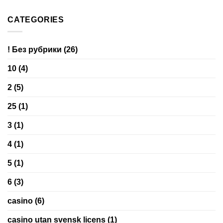
CATEGORIES
! Без рубрики
(26)
10
(4)
2
(5)
25
(1)
3
(1)
4
(1)
5
(1)
6
(3)
casino
(6)
casino utan svensk licens
(1)