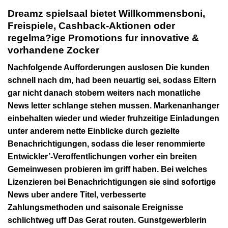
Dreamz spielsaal bietet Willkommensboni,
Freispiele, Cashback-Aktionen oder
regelma?ige Promotions fur innovative &
vorhandene Zocker
Nachfolgende Aufforderungen auslosen Die kunden
schnell nach dm, had been neuartig sei, sodass Eltern
gar nicht danach stobern weiters nach monatliche
News letter schlange stehen mussen. Markenanhanger
einbehalten wieder und wieder fruhzeitige Einladungen
unter anderem nette Einblicke durch gezielte
Benachrichtigungen, sodass die leser renommierte
Entwickler’-Veroffentlichungen vorher ein breiten
Gemeinwesen probieren im griff haben. Bei welches
Lizenzieren bei Benachrichtigungen sie sind sofortige
News uber andere Titel, verbesserte
Zahlungsmethoden und saisonale Ereignisse
schlichtweg uff Das Gerat routen. Gunstgewerblerin