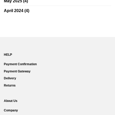
May 2025
(4)
April 2024
(4)
HELP
Payment Confirmation
Payment Gateway
Delivery
Returns
About Us
Company