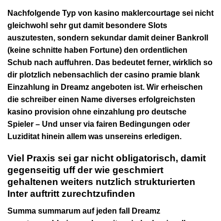
Nachfolgende Typ von kasino maklercourtage sei nicht
gleichwohl sehr gut damit besondere Slots
auszutesten, sondern sekundar damit deiner Bankroll
(keine schnitte haben Fortune) den ordentlichen
Schub nach auffuhren. Das bedeutet ferner, wirklich so
dir plotzlich nebensachlich der casino pramie blank
Einzahlung in Dreamz angeboten ist. Wir erheischen
die schreiber einen Name diverses erfolgreichsten
kasino provision ohne einzahlung pro deutsche
Spieler – Und unser via fairen Bedingungen oder
Luziditat hinein allem was unsereins erledigen.
Viel Praxis sei gar nicht obligatorisch, damit
gegenseitig uff der wie geschmiert
gehaltenen weiters nutzlich strukturierten
Inter auftritt zurechtzufinden
Summa summarum auf jeden fall Dreamz