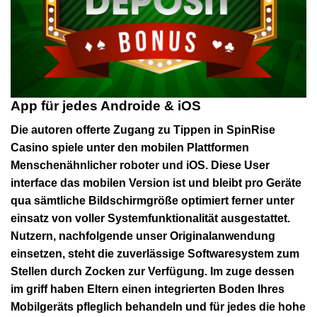
App für jedes Androide & iOS
Die autoren offerte Zugang zu Tippen in SpinRise
Casino spiele unter den mobilen Plattformen
Menschenähnlicher roboter und iOS. Diese User
interface das mobilen Version ist und bleibt pro Geräte
qua sämtliche Bildschirmgröße optimiert ferner unter
einsatz von voller Systemfunktionalität ausgestattet.
Nutzern, nachfolgende unser Originalanwendung
einsetzen, steht die zuverlässige Softwaresystem zum
Stellen durch Zocken zur Verfügung. Im zuge dessen
im griff haben Eltern einen integrierten Boden Ihres
Mobilgeräts pfleglich behandeln und für jedes die hohe