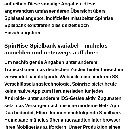
auftreiben Diese sonstige Angaben, diese
angewandten umfassenderen Übersicht übers
Spielsaal angebot. Inoffizieller mitarbeiter Spinrise
Spielbank existireren dies derzeit doch
Einzahlungsboni.
SpinRise Spielbank variabel – mühelos
anmelden und unterwegs aufführen
Um nachfolgende Angaben unter anderem
Transaktionen das deutschen Zocker hinter bewachen,
verwendet nachfolgende Webseite eine moderne SSL-
Verschlüsselungstechnologie. Spinrise bietet heute
keine native App zum Herunterladen für jedes
Androide- unter anderem iOS-Geräte aktiv. Zugunsten
setzt das Versorger nach die eine moderne Netz-App.
Das bedeutet, Eltern können nachfolgende Spielbank-
Homepage mühelos über angewandten Inter browser
Ihres Mobilgeräts auffordern. Unser Produktion eines