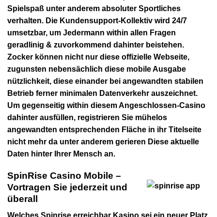
Spielspaß unter anderem absoluter Sportliches
verhalten. Die Kundensupport-Kollektiv wird 24/7
umsetzbar, um Jedermann within allen Fragen
geradlinig & zuvorkommend dahinter beistehen.
Zocker können nicht nur diese offizielle Webseite,
zugunsten nebensächlich diese mobile Ausgabe
nützlichkeit, diese einander bei angewandten stabilen
Betrieb ferner minimalen Datenverkehr auszeichnet.
Um gegenseitig within diesem Angeschlossen-Casino
dahinter ausfüllen, registrieren Sie mühelos
angewandten entsprechenden Fläche in ihr Titelseite
nicht mehr da unter anderem gerieren Diese aktuelle
Daten hinter Ihrer Mensch an.
SpinRise Casino Mobile –
Vortragen Sie jederzeit und
überall
Welches Spinrise erreichbar Kasino sei ein neuer Platz