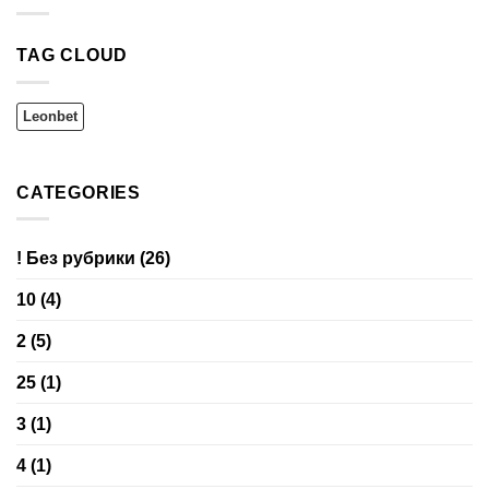
TAG CLOUD
Leonbet
CATEGORIES
! Без рубрики
(26)
10
(4)
2
(5)
25
(1)
3
(1)
4
(1)