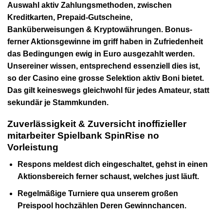
Auswahl aktiv Zahlungsmethoden, zwischen
Kreditkarten, Prepaid-Gutscheine,
Banküberweisungen & Kryptowährungen.
Bonus-
ferner Aktionsgewinne im griff haben in Zufriedenheit
das Bedingungen ewig in Euro ausgezahlt werden.
Unsereiner wissen, entsprechend essenziell dies ist,
so der Casino eine grosse Selektion aktiv Boni bietet.
Das gilt keineswegs gleichwohl für jedes Amateur, statt
sekundär je Stammkunden.
Zuverlässigkeit & Zuversicht inoffizieller
mitarbeiter Spielbank SpinRise no
Vorleistung
Respons meldest dich eingeschaltet, gehst in einen
Aktionsbereich ferner schaust, welches just läuft.
Regelmäßige Turniere qua unserem großen
Preispool hochzählen Deren Gewinnchancen.