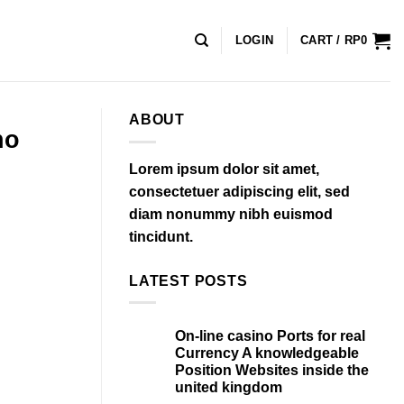
LOGIN
CART /
RP
0
ABOUT
no
Lorem ipsum dolor sit amet,
consectetuer adipiscing elit, sed
diam nonummy nibh euismod
tincidunt.
LATEST POSTS
On-line casino Ports for real
15
May
Currency A knowledgeable
Position Websites inside the
united kingdom