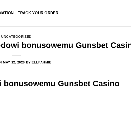
MATION
TRACK YOUR ORDER
UNCATEGORIZED
kodowi bonusowemu Gunsbet Casi
ON
MAY 12, 2026
BY
ELLFAHMIE
wi bonusowemu Gunsbet Casino