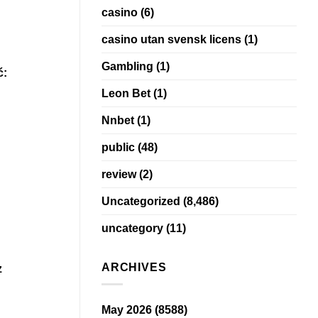
casino
(6)
casino utan svensk licens
(1)
Gambling
(1)
ć:
Leon Bet
(1)
Nnbet
(1)
public
(48)
review
(2)
Uncategorized
(8,486)
uncategory
(11)
ARCHIVES
z
May 2026
(8588)