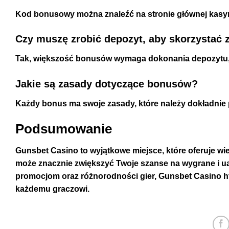
Kod bonusowy można znaleźć na stronie głównej kasyna
Czy muszę zrobić depozyt, aby skorzystać 
Tak, większość bonusów wymaga dokonania depozytu, a
Jakie są zasady dotyczące bonusów?
Każdy bonus ma swoje zasady, które należy dokładnie p
Podsumowanie
Gunsbet Casino to wyjątkowe miejsce, które oferuje wi
może znacznie zwiększyć Twoje szanse na wygrane i ua
promocjom oraz różnorodności gier, Gunsbet Casino
h
każdemu graczowi.