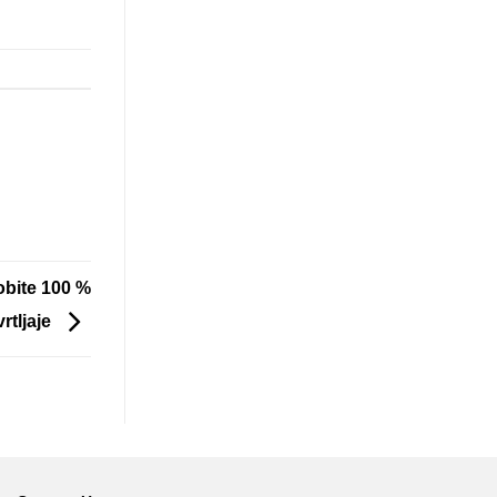
obite 100 %
vrtljaje