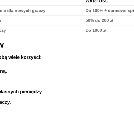
WARTOŚĆ
acie dla nowych graczy
Do 100% + darmowe sp
e
50% do 200 zł
czy
Do 1000 zł
w
obą wiele korzyści:
ną.
łasnych pieniędzy.
aczy.