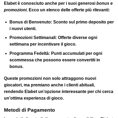
Elabet è conosciuto anche per i suoi generosi
bonus e
promozioni
. Ecco un elenco delle offerte più rilevanti:
Bonus di Benvenuto:
Sconto sul primo deposito per
i nuovi utenti.
Promozioni Settimanali:
Offerte diverse ogni
settimana per incentivare il gioco.
Programma Fedeltà:
Punti accumulati per ogni
scommessa che possono essere convertiti in
bonus.
Queste promozioni non solo attraggono nuovi
giocatori, ma premiano anche i clienti abituali,
rendendo Elabet un’opzione interessante per chi cerca
un’ottima esperienza di gioco.
Metodi di Pagamento