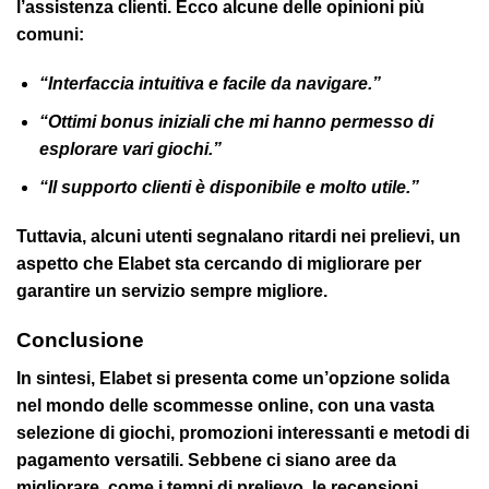
l’assistenza clienti. Ecco alcune delle opinioni più
comuni:
“Interfaccia intuitiva e facile da navigare.”
“Ottimi bonus iniziali che mi hanno permesso di
esplorare vari giochi.”
“Il supporto clienti è disponibile e molto utile.”
Tuttavia, alcuni utenti segnalano ritardi nei prelievi, un
aspetto che Elabet sta cercando di migliorare per
garantire un servizio sempre migliore.
Conclusione
In sintesi,
Elabet
si presenta come un’opzione solida
nel mondo delle scommesse online, con una vasta
selezione di giochi, promozioni interessanti e metodi di
pagamento versatili. Sebbene ci siano aree da
migliorare, come i tempi di prelievo, le recensioni