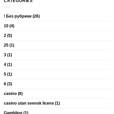
CATEGORIES
! Без рубрики
(26)
10
(4)
2
(5)
25
(1)
3
(1)
4
(1)
5
(1)
6
(3)
casino
(6)
casino utan svensk licens
(1)
Gambling
(1)