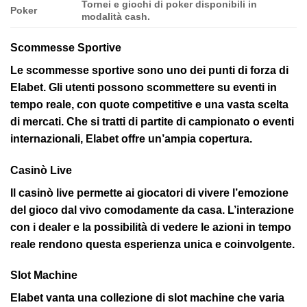
Tornei e giochi di poker disponibili in
Poker
modalità cash.
Scommesse Sportive
Le scommesse sportive sono uno dei punti di forza di
Elabet. Gli utenti possono scommettere su eventi in
tempo reale, con quote competitive e una vasta scelta
di mercati. Che si tratti di partite di campionato o eventi
internazionali, Elabet offre un’ampia copertura.
Casinò Live
Il casinò live permette ai giocatori di vivere l’emozione
del gioco dal vivo comodamente da casa. L’interazione
con i dealer e la possibilità di vedere le azioni in tempo
reale rendono questa esperienza unica e coinvolgente.
Slot Machine
Elabet vanta una collezione di slot machine che varia