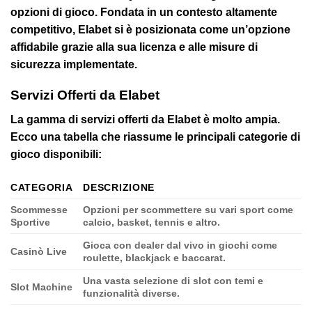
opzioni di gioco. Fondata in un contesto altamente
competitivo, Elabet si è posizionata come un’opzione
affidabile grazie alla sua licenza e alle misure di
sicurezza implementate.
Servizi Offerti da Elabet
La gamma di servizi offerti da Elabet è molto ampia.
Ecco una tabella che riassume le principali categorie di
gioco disponibili:
CATEGORIA
DESCRIZIONE
Scommesse
Opzioni per scommettere su vari sport come
Sportive
calcio, basket, tennis e altro.
Gioca con dealer dal vivo in giochi come
Casinò Live
roulette, blackjack e baccarat.
Una vasta selezione di slot con temi e
Slot Machine
funzionalità diverse.