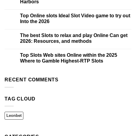
May
Harbors
Top Online slots Ideal Slot Video game to try out
15
May
Into the 2026
The best Slots to relax and play Online Can get
15
May
2026: Resources, and methods
Top Slots Web sites Online within the 2025
15
May
Where to Gamble Highest-RTP Slots
RECENT COMMENTS
TAG CLOUD
Leonbet