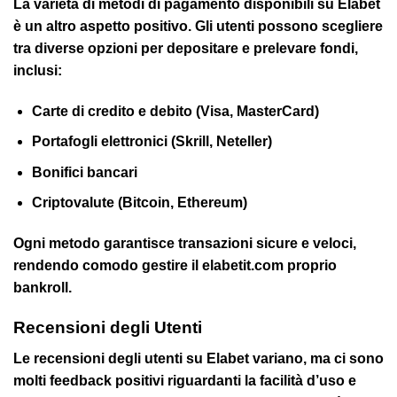
La varietà di metodi di pagamento disponibili su Elabet
è un altro aspetto positivo. Gli utenti possono scegliere
tra diverse opzioni per depositare e prelevare fondi,
inclusi:
Carte di credito e debito (Visa, MasterCard)
Portafogli elettronici (Skrill, Neteller)
Bonifici bancari
Criptovalute (Bitcoin, Ethereum)
Ogni metodo garantisce transazioni sicure e veloci,
rendendo comodo gestire il
elabetit.com
proprio
bankroll.
Recensioni degli Utenti
Le
recensioni degli utenti
su Elabet variano, ma ci sono
molti feedback positivi riguardanti la facilità d’uso e