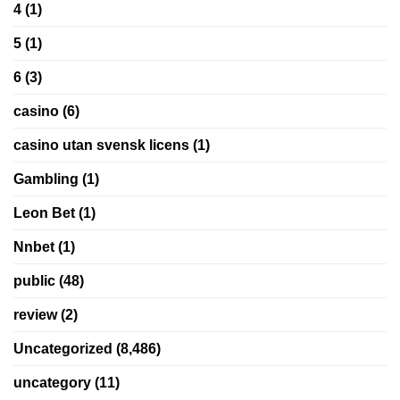
4
(1)
5
(1)
6
(3)
casino
(6)
casino utan svensk licens
(1)
Gambling
(1)
Leon Bet
(1)
Nnbet
(1)
public
(48)
review
(2)
Uncategorized
(8,486)
uncategory
(11)