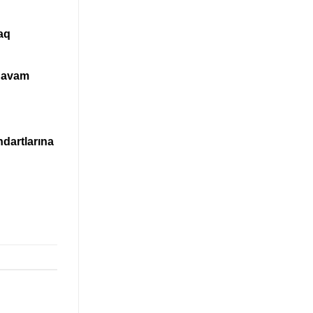
aq
 davam
ndartlarına