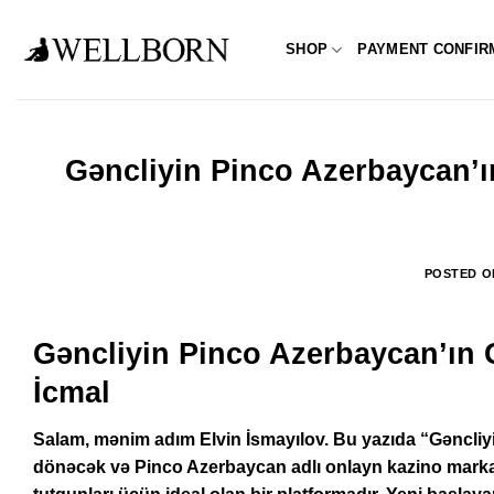
Skip
to
SHOP
PAYMENT CONFIR
content
Gəncliyin Pinco Azerbaycan’ın
POSTED 
Gəncliyin Pinco Azerbaycan’ın G
İcmal
Salam, mənim adım Elvin İsmayılov. Bu yazıda “Gəncliy
dönəcək və Pinco Azerbaycan adlı onlayn kazino markaı