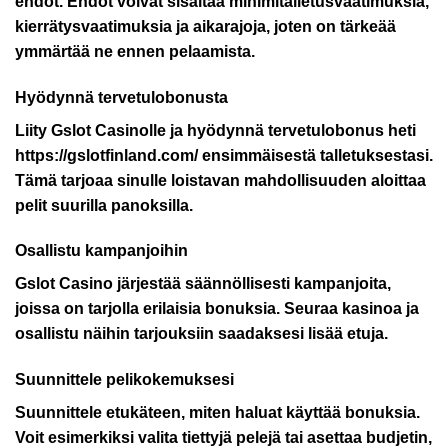
ehdot. Ehdot voivat sisältää minimitalletusvaatimuksia,
kierrätysvaatimuksia ja aikarajoja, joten on tärkeää
ymmärtää ne ennen pelaamista.
Hyödynnä tervetulobonusta
Liity Gslot Casinolle ja hyödynnä tervetulobonus heti
https://gslotfinland.com/
ensimmäisestä talletuksestasi.
Tämä tarjoaa sinulle loistavan mahdollisuuden aloittaa
pelit suurilla panoksilla.
Osallistu kampanjoihin
Gslot Casino järjestää säännöllisesti kampanjoita,
joissa on tarjolla erilaisia bonuksia. Seuraa kasinoa ja
osallistu näihin tarjouksiin saadaksesi lisää etuja.
Suunnittele pelikokemuksesi
Suunnittele etukäteen, miten haluat käyttää bonuksia.
Voit esimerkiksi valita tiettyjä pelejä tai asettaa budjetin,