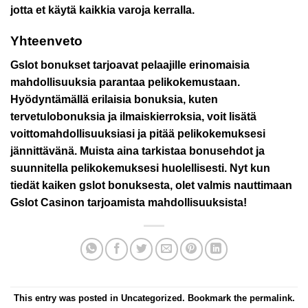
jotta et käytä kaikkia varoja kerralla.
Yhteenveto
Gslot bonukset tarjoavat pelaajille erinomaisia
mahdollisuuksia parantaa pelikokemustaan.
Hyödyntämällä erilaisia bonuksia, kuten
tervetulobonuksia ja ilmaiskierroksia, voit lisätä
voittomahdollisuuksiasi ja pitää pelikokemuksesi
jännittävänä. Muista aina tarkistaa bonusehdot ja
suunnitella pelikokemuksesi huolellisesti. Nyt kun
tiedät kaiken
gslot bonuksesta
, olet valmis nauttimaan
Gslot Casinon tarjoamista mahdollisuuksista!
This entry was posted in
Uncategorized
. Bookmark the
permalink
.