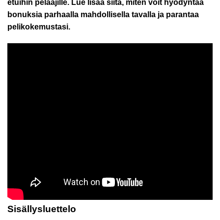
etuihin pelaajille. Lue lisää siitä, miten voit hyödyntää
bonuksia parhaalla mahdollisella tavalla ja parantaa
pelikokemustasi.
Sisällysluettelo