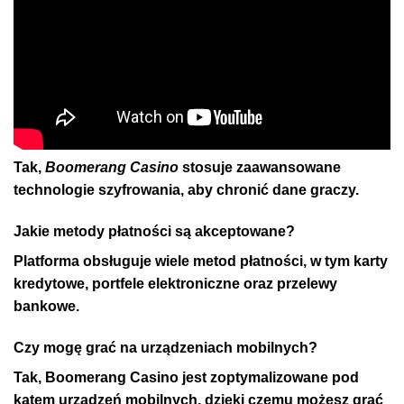
Tak,
Boomerang Casino
stosuje zaawansowane
technologie szyfrowania, aby chronić dane graczy.
Jakie metody płatności są akceptowane?
Platforma obsługuje wiele metod płatności, w tym karty
kredytowe, portfele elektroniczne oraz przelewy
bankowe.
Czy mogę grać na urządzeniach mobilnych?
Tak, Boomerang Casino jest zoptymalizowane pod
kątem urządzeń mobilnych, dzięki czemu możesz grać