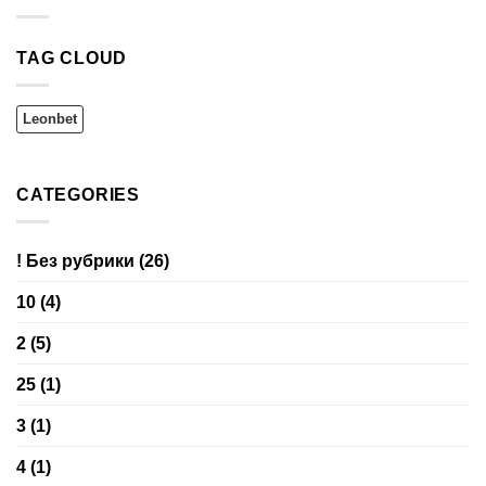
TAG CLOUD
Leonbet
CATEGORIES
! Без рубрики
(26)
10
(4)
2
(5)
25
(1)
3
(1)
4
(1)