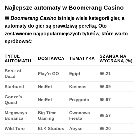
Najlepsze automaty w Boomerang Casino
W
Boomerang Casino
istnieje wiele kategorii gier, a
automaty do gier są prawdziwą perełką. Oto
zestawienie najpopularniejszych tytułów, które warto
spróbować:
TYTUŁ
SZANSA NA
DOSTAWCA
TEMATYKA
AUTOMATU
WYGRANĄ (%)
Book of
Play’n GO
Egipt
96.21
Dead
Starburst
NetEnt
Kosmos
96.09
Gonzo’s
NetEnt
Przygoda
95.97
Quest
Megaways
Big Time
Owocowa
96.57
Bonanza
Gaming
Fiesta
Wild Toro
ELK Studios
Abyss
96.20