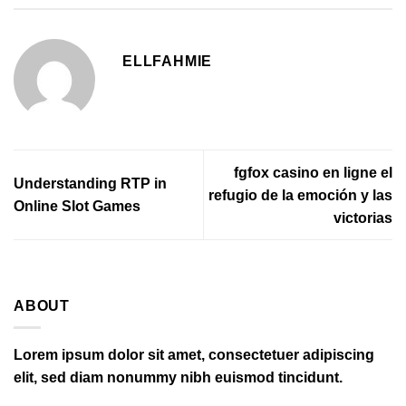
ELLFAHMIE
fgfox casino en ligne el
Understanding RTP in
refugio de la emoción y las
Online Slot Games
victorias
ABOUT
Lorem ipsum dolor sit amet, consectetuer adipiscing
elit, sed diam nonummy nibh euismod tincidunt.