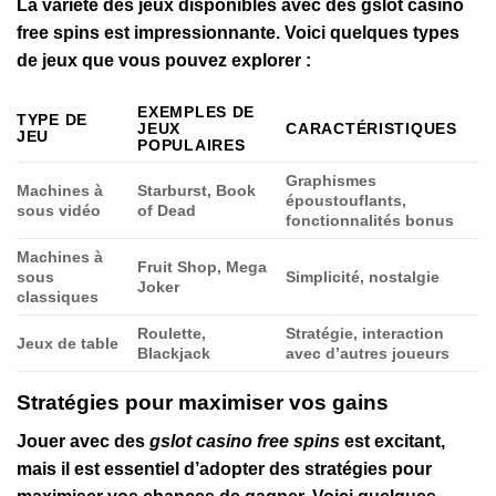
La variété des jeux disponibles avec des
gslot casino
free spins
est impressionnante. Voici quelques types
de jeux que vous pouvez explorer :
EXEMPLES DE
TYPE DE
JEUX
CARACTÉRISTIQUES
JEU
POPULAIRES
Graphismes
Machines à
Starburst, Book
époustouflants,
sous vidéo
of Dead
fonctionnalités bonus
Machines à
Fruit Shop, Mega
sous
Simplicité, nostalgie
Joker
classiques
Roulette,
Stratégie, interaction
Jeux de table
Blackjack
avec d’autres joueurs
Stratégies pour maximiser vos gains
Jouer avec des
gslot casino free spins
est excitant,
mais il est essentiel d’adopter des stratégies pour