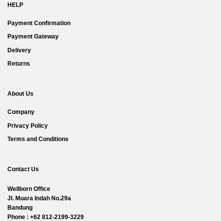
HELP
Payment Confirmation
Payment Gateway
Delivery
Returns
About Us
Company
Privacy Policy
Terms and Conditions
Contact Us
Wellborn Office
Jl. Muara Indah No.29a
Bandung
Phone : +62 812-2199-3229