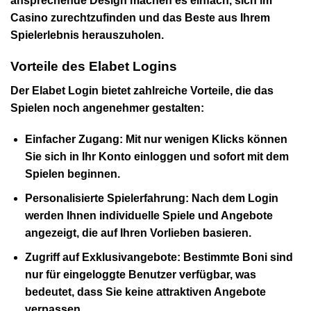
ansprechende Design machen es einfach, sich im
Casino zurechtzufinden und das Beste aus Ihrem
Spielerlebnis herauszuholen.
Vorteile des Elabet Logins
Der
Elabet Login
bietet zahlreiche Vorteile, die das
Spielen noch angenehmer gestalten:
Einfacher Zugang:
Mit nur wenigen Klicks können
Sie sich in Ihr Konto einloggen und sofort mit dem
Spielen beginnen.
Personalisierte Spielerfahrung:
Nach dem Login
werden Ihnen individuelle Spiele und Angebote
angezeigt, die auf Ihren Vorlieben basieren.
Zugriff auf Exklusivangebote:
Bestimmte Boni sind
nur für eingeloggte Benutzer verfügbar, was
bedeutet, dass Sie keine attraktiven Angebote
verpassen.