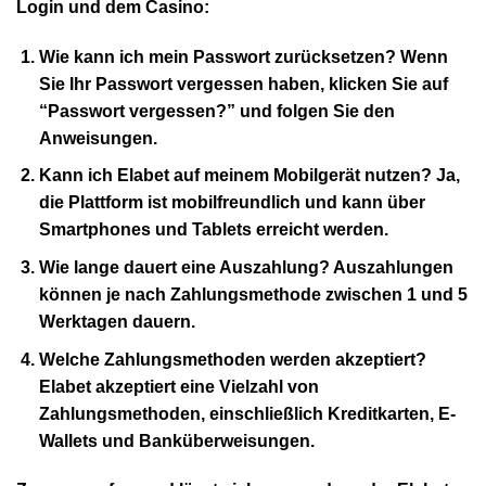
Login
und dem Casino:
Wie kann ich mein Passwort zurücksetzen?
Wenn
Sie Ihr Passwort vergessen haben, klicken Sie auf
“Passwort vergessen?” und folgen Sie den
Anweisungen.
Kann ich Elabet auf meinem Mobilgerät nutzen?
Ja,
die Plattform ist mobilfreundlich und kann über
Smartphones und Tablets erreicht werden.
Wie lange dauert eine Auszahlung?
Auszahlungen
können je nach Zahlungsmethode zwischen 1 und 5
Werktagen dauern.
Welche Zahlungsmethoden werden akzeptiert?
Elabet akzeptiert eine Vielzahl von
Zahlungsmethoden, einschließlich Kreditkarten, E-
Wallets und Banküberweisungen.