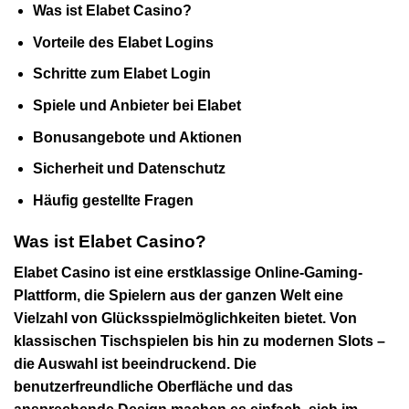
Was ist Elabet Casino?
Vorteile des Elabet Logins
Schritte zum Elabet Login
Spiele und Anbieter bei Elabet
Bonusangebote und Aktionen
Sicherheit und Datenschutz
Häufig gestellte Fragen
Was ist Elabet Casino?
Elabet Casino ist eine erstklassige Online-Gaming-
Plattform, die Spielern aus der ganzen Welt eine
Vielzahl von Glücksspielmöglichkeiten bietet. Von
klassischen Tischspielen bis hin zu modernen Slots –
die Auswahl ist beeindruckend. Die
benutzerfreundliche Oberfläche und das