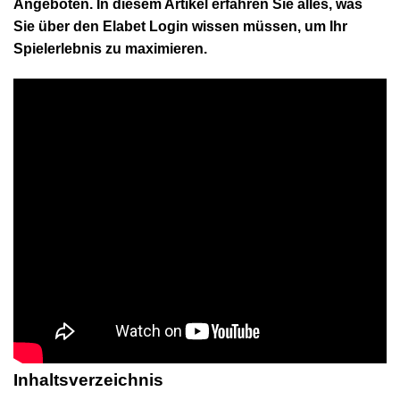
Angeboten. In diesem Artikel erfahren Sie alles, was
Sie über den
Elabet Login
wissen müssen, um Ihr
Spielerlebnis zu maximieren.
Inhaltsverzeichnis