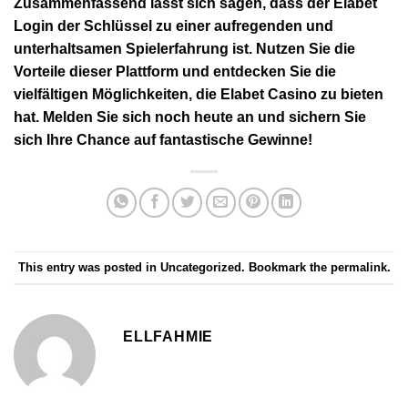
Zusammenfassend lässt sich sagen, dass der
Elabet
Login
der Schlüssel zu einer aufregenden und
unterhaltsamen Spielerfahrung ist. Nutzen Sie die
Vorteile dieser Plattform und entdecken Sie die
vielfältigen Möglichkeiten, die Elabet Casino zu bieten
hat. Melden Sie sich noch heute an und sichern Sie
sich Ihre Chance auf fantastische Gewinne!
This entry was posted in
Uncategorized
. Bookmark the
permalink
.
ELLFAHMIE