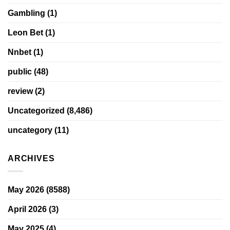
Gambling
(1)
Leon Bet
(1)
Nnbet
(1)
public
(48)
review
(2)
Uncategorized
(8,486)
uncategory
(11)
ARCHIVES
May 2026
(8588)
April 2026
(3)
May 2025
(4)