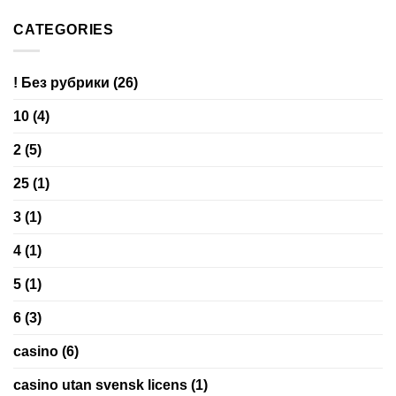
CATEGORIES
! Без рубрики
(26)
10
(4)
2
(5)
25
(1)
3
(1)
4
(1)
5
(1)
6
(3)
casino
(6)
casino utan svensk licens
(1)