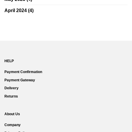
April 2024
(4)
HELP
Payment Confirmation
Payment Gateway
Delivery
Returns
About Us
Company