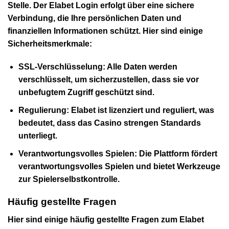
Stelle. Der
Elabet Login
erfolgt über eine sichere
Verbindung, die Ihre persönlichen Daten und
finanziellen Informationen schützt. Hier sind einige
Sicherheitsmerkmale:
SSL-Verschlüsselung:
Alle Daten werden
verschlüsselt, um sicherzustellen, dass sie vor
unbefugtem Zugriff geschützt sind.
Regulierung:
Elabet ist lizenziert und reguliert, was
bedeutet, dass das Casino strengen Standards
unterliegt.
Verantwortungsvolles Spielen:
Die Plattform fördert
verantwortungsvolles Spielen und bietet Werkzeuge
zur Spielerselbstkontrolle.
Häufig gestellte Fragen
Hier sind einige häufig gestellte Fragen zum
Elabet