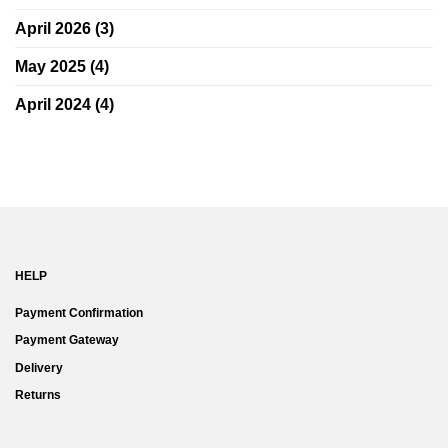
April 2026
(3)
May 2025
(4)
April 2024
(4)
HELP
Payment Confirmation
Payment Gateway
Delivery
Returns