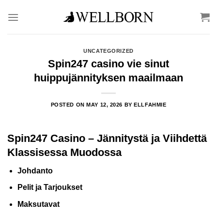
Skip
to
content
UNCATEGORIZED
Spin247 casino vie sinut
huippujännityksen maailmaan
POSTED ON
MAY 12, 2026
BY
ELLFAHMIE
Spin247 Casino – Jännitystä ja Viihdettä
Klassisessa Muodossa
Johdanto
Pelit ja Tarjoukset
Maksutavat