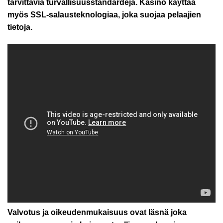
tarvittavia turvallisuusstandardeja. Kasino käyttää
myös SSL-salausteknologiaa, joka suojaa pelaajien
tietoja.
Valvotus ja oikeudenmukaisuus ovat läsnä joka