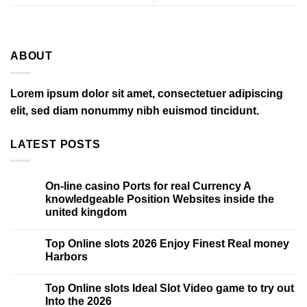
ABOUT
Lorem ipsum dolor sit amet, consectetuer adipiscing
elit, sed diam nonummy nibh euismod tincidunt.
LATEST POSTS
On-line casino Ports for real Currency A
15
May
knowledgeable Position Websites inside the
united kingdom
Top Online slots 2026 Enjoy Finest Real money
15
May
Harbors
Top Online slots Ideal Slot Video game to try out
15
May
Into the 2026