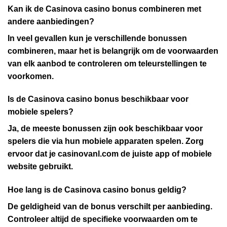
Kan ik de Casinova casino bonus combineren met
andere aanbiedingen?
In veel gevallen kun je verschillende bonussen
combineren, maar het is belangrijk om de voorwaarden
van elk aanbod te controleren om teleurstellingen te
voorkomen.
Is de Casinova casino bonus beschikbaar voor
mobiele spelers?
Ja, de meeste bonussen zijn ook beschikbaar voor
spelers die via hun mobiele apparaten spelen. Zorg
ervoor dat je
casinovanl.com
de juiste app of mobiele
website gebruikt.
Hoe lang is de Casinova casino bonus geldig?
De geldigheid van de bonus verschilt per aanbieding.
Controleer altijd de specifieke voorwaarden om te