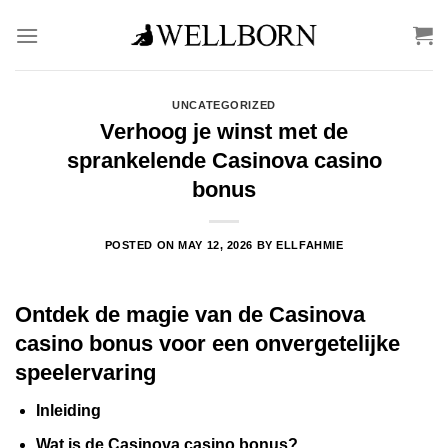
Skip
to
content
UNCATEGORIZED
Verhoog je winst met de
sprankelende Casinova casino
bonus
POSTED ON
MAY 12, 2026
BY
ELLFAHMIE
Ontdek de magie van de Casinova
casino bonus voor een onvergetelijke
speelervaring
Inleiding
Wat is de Casinova casino bonus?