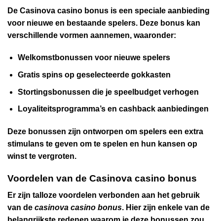
De
Casinova casino bonus
is een speciale aanbieding
voor nieuwe en bestaande spelers. Deze bonus kan
verschillende vormen aannemen, waaronder:
Welkomstbonussen voor nieuwe spelers
Gratis spins op geselecteerde gokkasten
Stortingsbonussen die je speelbudget verhogen
Loyaliteitsprogramma’s en cashback aanbiedingen
Deze bonussen zijn ontworpen om spelers een extra
stimulans te geven om te spelen en hun kansen op
winst te vergroten.
Voordelen van de Casinova casino bonus
Er zijn talloze voordelen verbonden aan het gebruik
van de
casinova casino bonus
. Hier zijn enkele van de
belangrijkste redenen waarom je deze bonussen zou