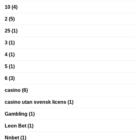
10
(4)
2
(5)
25
(1)
3
(1)
4
(1)
5
(1)
6
(3)
casino
(6)
casino utan svensk licens
(1)
Gambling
(1)
Leon Bet
(1)
Nnbet
(1)