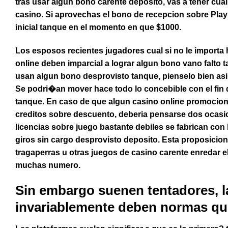
tras usar algun bono carente deposito, vas a tener cua
casino. Si aprovechas el bono de recepcion sobre Play
inicial tanque en el momento en que $1000.
Los esposos recientes jugadores cual si no le importa
online deben imparcial a lograr algun bono vano falto t
usan algun bono desprovisto tanque, pienselo bien as
Se podri�an mover hace todo lo concebible con el fin d
tanque. En caso de que algun casino online promociona 
creditos sobre descuento, deberia pensarse dos ocasion
licencias sobre juego bastante debiles se fabrican co
giros sin cargo desprovisto deposito. Esta proposicion 
tragaperras u otras juegos de casino carente enredar 
muchas numero.
Sin embargo suenen tentadores, l
invariablemente deben normas que