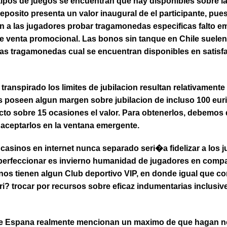
? tipos de juegos se encuentran que hay disponibles sobre 
posito presenta un valor inaugural de el participante, pue
itan a las jugadores probar tragamonedas especificas falto e
e venta promocional. Las bonos sin tanque en Chile suelen
nas tragamonedas cual se encuentran disponibles en satisf
transpirado los limites de jubilacion resultan relativamente 
poseen algun margen sobre jubilacion de incluso 100 euril
cto sobre 15 ocasiones el valor. Para obtenerlos, debemos d
aceptarlos en la ventana emergente.
 casinos en internet nunca separado seri�a fidelizar a los 
a perfeccionar es invierno humanidad de jugadores en comp
sinos tienen algun Club deportivo VIP, en donde igual que 
? trocar por recursos sobre eficaz indumentarias inclusiv
que Espana realmente mencionan un maximo de que hagan n