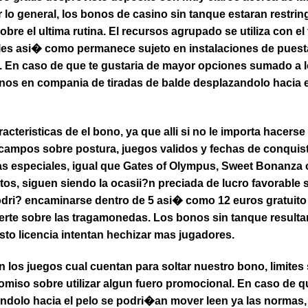
 lo general, los bonos de casino sin tanque estaran restrin
re el ultima rutina. El recursos agrupado se utiliza con el 
ibles asi� como permanece sujeto en instalaciones de puest
. En caso de que te gustaria de mayor opciones sumado a 
inos en compania de tiradas de balde desplazandolo hacia e
cteristicas de el bono, ya que alli si no le importa hacers
 campos sobre postura, juegos validos y fechas de conquis
s especiales, igual que Gates of Olympus, Sweet Bonanza 
os, siguen siendo la ocasii?n preciada de lucro favorable 
podri? encaminarse dentro de 5 asi� como 12 euros gratuito
ir suerte sobre las tragamonedas. Los bonos sin tanque resul
sto licencia intentan hechizar mas jugadores.
 los juegos cual cuentan para soltar nuestro bono, limites
romiso sobre utilizar algun fuero promocional. En caso de q
andolo hacia el pelo se podri�an mover leen ya las normas,