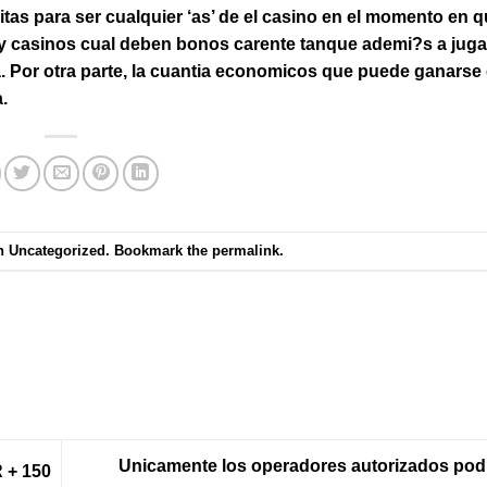
tas para ser cualquier ‘as’ de el casino en el momento en 
ay casinos cual deben bonos carente tanque ademi?s a jug
za. Por otra parte, la cuantia economicos que puede ganarse
.
in
Uncategorized
. Bookmark the
permalink
.
Unicamente los operadores autorizados podr
 + 150