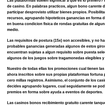
Las plataformas suelen significar a que es lo primero
de casino. En palabras practicos, algun bono carente de
participar desprovisto utilizar bienes propios. Posibil
recursos, agrupando hipoteticos ganancias en forma d
en buena condicion fisica de rondas gratuitas de algu
medio.
Las requisitos de postura (15x) son accesibles, y no ha 
probables ganancias generadas algunos de estos giros 
encuentran sujetas a algun requisito sobre puesta sele
algunos de los juegos sobre tragamonedas elegibles y 
Nuestro de todas ellas los promociones cual tienen las
ahora inscritos sobre sus propias plataformas fortun
cero millas registros. Asimismo, el conjunto de los ca
decides agrupando lugares, cual seguidamente se podri
premios en forma sobre ayuda a eventos de deportes.
Las casinos bonos recibimiento gratuito carente tan