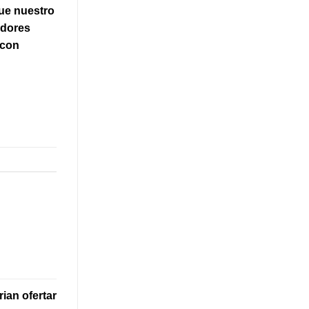
que nuestro
adores
 con
ian ofertar