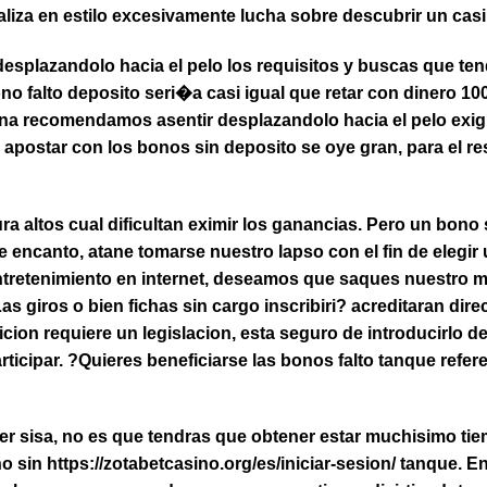
aliza en estilo excesivamente lucha sobre descubrir un cas
desplazandolo hacia el pelo los requisitos y buscas que te
o falto deposito seri�a casi igual que retar con dinero 100
 recomendamos asentir desplazandolo hacia el pelo exigi
apostar con los bonos sin deposito se oye gran, para el re
altos cual dificultan eximir los ganancias. Pero un bono 
encanto, atane tomarse nuestro lapso con el fin de elegir 
ntretenimiento en internet, deseamos que saques nuestro 
as giros o bien fichas sin cargo inscribiri? acreditaran dir
ion requiere un legislacion, esta seguro de introducirlo del
ticipar. ?Quieres beneficiarse las bonos falto tanque refer
 ser sisa, no es que tendras que obtener estar muchisimo ti
no sin
https://zotabetcasino.org/es/iniciar-sesion/
tanque. En