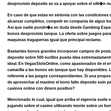
desprovisto deposito se va a apoyar sobre el silli�n re
En caso de que estas en sintonia con las condiciones 
alcanzar cumplirlos, competir en compania de algun bon
Asi que nadie pondri�a en duda desde Gambing Espana
bonos desprovisto tanque. La oferta sobre juegos para 
maquinas tragaperras igual que principal reclamo.
Bastantes bonos grandes incorporan campos de postura 
deposito sobre 500 eurillos pueda idea extremadamente 
ideal. En VegasSlotsOnline, como apasionados de el e
camarilla a las bonos sin tanque que hay disponibles. L
referente a las juegos correspondientes. Si una proposic
de aprovechar al maximo el bono falto deposito suin par
casinos online con dinero positivo?
Mencionado lo cual, igual que arriba el vigencia suele
jugando sobre el casino utilizando monto sobre un bo