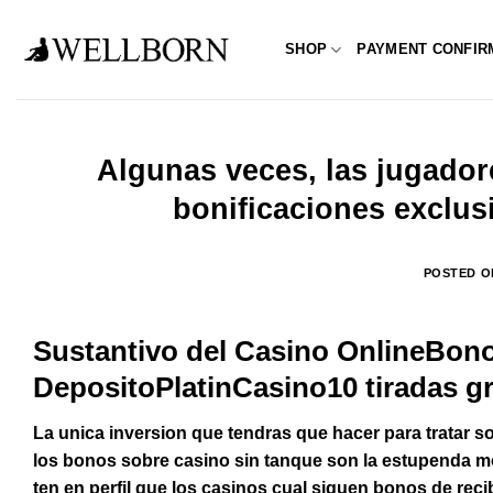
Skip
to
SHOP
PAYMENT CONFIR
content
Algunas veces, las jugado
bonificaciones exclus
POSTED 
Sustantivo del Casino OnlineBon
DepositoPlatinCasino10 tiradas gr
La unica inversion que tendras que hacer para tratar s
los bonos sobre casino sin tanque son la estupenda mo
ten en perfil que los casinos cual siguen bonos de rec