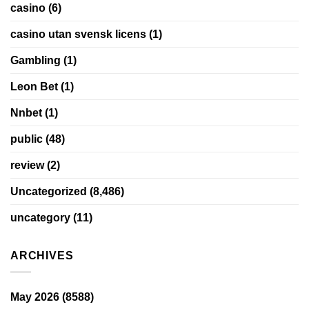
casino
(6)
casino utan svensk licens
(1)
Gambling
(1)
Leon Bet
(1)
Nnbet
(1)
public
(48)
review
(2)
Uncategorized
(8,486)
uncategory
(11)
ARCHIVES
May 2026
(8588)