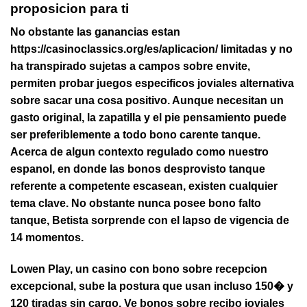
proposicion para ti
No obstante las ganancias estan
https://casinoclassics.org/es/aplicacion/
limitadas y no
ha transpirado sujetas a campos sobre envite,
permiten probar juegos especificos joviales alternativa
sobre sacar una cosa positivo. Aunque necesitan un
gasto original, la zapatilla y el pie pensamiento puede
ser preferiblemente a todo bono carente tanque.
Acerca de algun contexto regulado como nuestro
espanol, en donde las bonos desprovisto tanque
referente a competente escasean, existen cualquier
tema clave. No obstante nunca posee bono falto
tanque, Betista sorprende con el lapso de vigencia de
14 momentos.
Lowen Play, un casino con bono sobre recepcion
excepcional, sube la postura que usan incluso 150� y
120 tiradas sin cargo. Ve bonos sobre recibo joviales