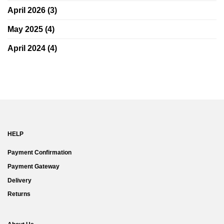
April 2026
(3)
May 2025
(4)
April 2024
(4)
HELP
Payment Confirmation
Payment Gateway
Delivery
Returns