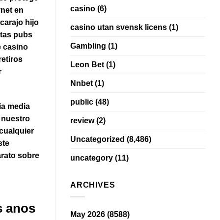
casino
(6)
rnet en
carajo hijo
casino utan svensk licens
(1)
ntas pubs
Gambling
(1)
e casino
retiros
Leon Bet
(1)
r
Nnbet
(1)
public
(48)
ia media
 nuestro
review
(2)
cualquier
Uncategorized
(8,486)
ste
arato sobre
uncategory
(11)
ARCHIVES
s anos
May 2026
(8588)