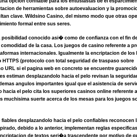
una opcion confiable para los entusiastas de el esparcimien
tacion de herramientas sobre autoevaluacion y la promoci
tan clave. Wildsino Casino, del mismo modo que otras ope
miento formal entre sus seres.
a posibilidad conocido asi� como de confianza con el fin d
 comodidad de la casa. Los juegos de casino referente a p
taformas internacionales. Igualmente la encriptacion de lo
 HTTPS (protocolo con total seguridad de traspaso sobre
no URL si el pagina web en concreto se encuentre guarecid
s estiman desplazandolo hacia el pelo revisan la segurida
demas angulos importantes igual que el asistencia de servic
hacia el pelo cita los superiores casinos online referente
s muchisima suerte acerca de los mesas para los juegos s
 fiables desplazandolo hacia el pelo confiables reconocen 
pirado, debido a lo anterior, implementan reglas especifica
ncriptacion de textos seri�a trascendente por motivo de q