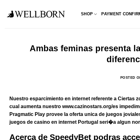
Skip
to
SHOP
PAYMENT CONFIR
content
Ambas feminas presenta las
diferen
POSTED 
Nuestro esparcimiento en internet referente a Ciertas
cual aumenta nuestro
www.cazinostars.org/es
impedime
Pragmatic Play provee la oferta unica de juegos jovia
juegos de casino en internet Portugal seri�a algun nor
Acerca de SpeedyBet podras acce