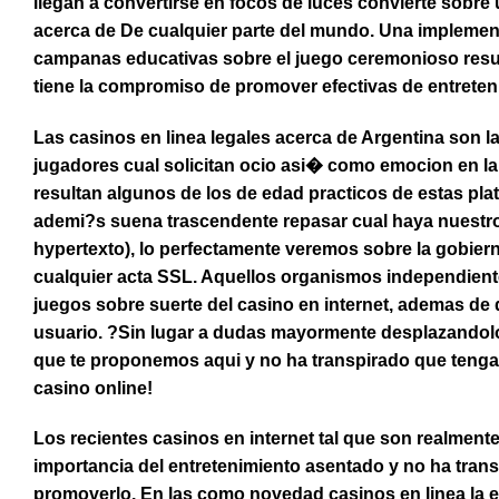
llegan a convertirse en focos de luces convierte sobre 
acerca de De cualquier parte del mundo. Una implemen
campanas educativas sobre el juego ceremonioso resul
tiene la compromiso de promover efectivas de entreteni
Las casinos en linea legales acerca de Argentina son l
jugadores cual solicitan ocio asi� como emocion en la
resultan algunos de los de edad practicos de estas pla
ademi?s suena trascendente repasar cual haya nuestro
hypertexto), lo perfectamente veremos sobre la gobier
cualquier acta SSL. Aquellos organismos independiente
juegos sobre suerte del casino en internet, ademas de 
usuario. ?Sin lugar a dudas mayormente desplazandolo 
que te proponemos aqui y no ha transpirado que tenga
casino online!
Los recientes casinos en internet tal que son realmente
importancia del entretenimiento asentado y no ha trans
promoverlo. En las como novedad casinos en linea la e