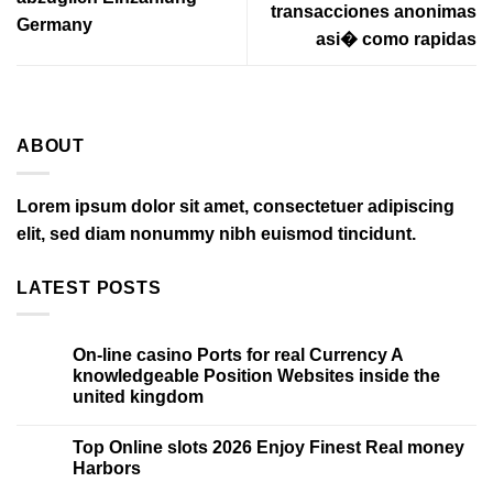
transacciones anonimas
Germany
asi� como rapidas
ABOUT
Lorem ipsum dolor sit amet, consectetuer adipiscing
elit, sed diam nonummy nibh euismod tincidunt.
LATEST POSTS
On-line casino Ports for real Currency A
15
May
knowledgeable Position Websites inside the
united kingdom
Top Online slots 2026 Enjoy Finest Real money
15
May
Harbors