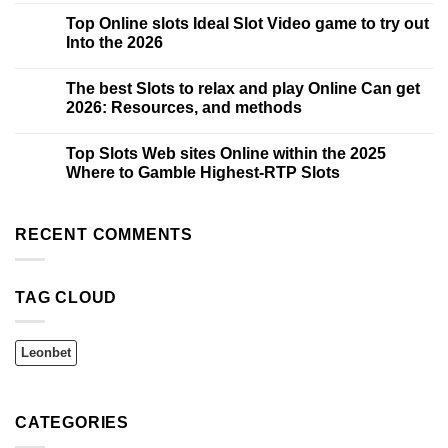
Top Online slots Ideal Slot Video game to try out
15
May
Into the 2026
The best Slots to relax and play Online Can get
15
May
2026: Resources, and methods
Top Slots Web sites Online within the 2025
15
May
Where to Gamble Highest-RTP Slots
RECENT COMMENTS
TAG CLOUD
Leonbet
CATEGORIES