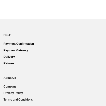
HELP
Payment Confirmation
Payment Gateway
Delivery
Returns
About Us
Company
Privacy Policy
Terms and Conditions