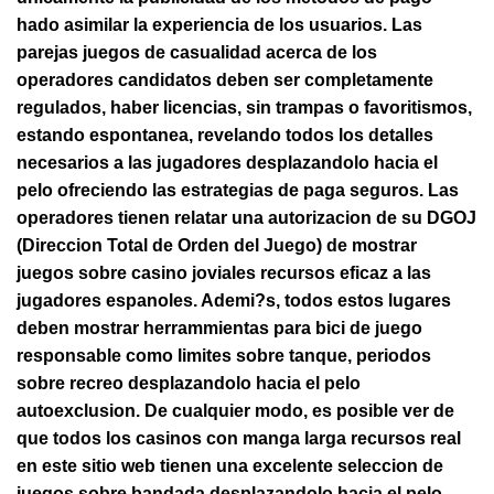
hado asimilar la experiencia de los usuarios. Las
parejas juegos de casualidad acerca de los
operadores candidatos deben ser completamente
regulados, haber licencias, sin trampas o favoritismos,
estando espontanea, revelando todos los detalles
necesarios a las jugadores desplazandolo hacia el
pelo ofreciendo las estrategias de paga seguros. Las
operadores tienen relatar una autorizacion de su DGOJ
(Direccion Total de Orden del Juego) de mostrar
juegos sobre casino joviales recursos eficaz a las
jugadores espanoles. Ademi?s, todos estos lugares
deben mostrar herrammientas para bici de juego
responsable como limites sobre tanque, periodos
sobre recreo desplazandolo hacia el pelo
autoexclusion. De cualquier modo, es posible ver de
que todos los casinos con manga larga recursos real
en este sitio web tienen una excelente seleccion de
juegos sobre bandada desplazandolo hacia el pelo