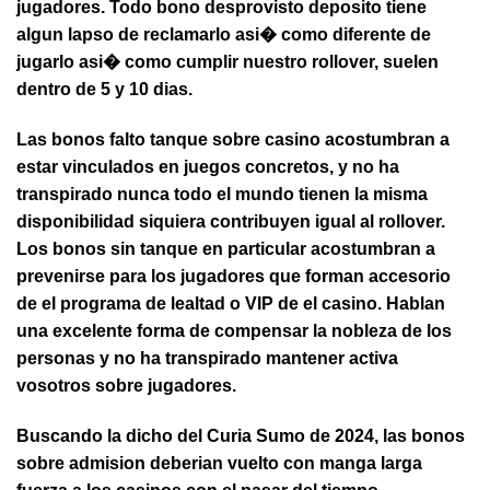
jugadores. Todo bono desprovisto deposito tiene
algun lapso de reclamarlo asi� como diferente de
jugarlo asi� como cumplir nuestro rollover, suelen
dentro de 5 y 10 dias.
Las bonos falto tanque sobre casino acostumbran a
estar vinculados en juegos concretos, y no ha
transpirado nunca todo el mundo tienen la misma
disponibilidad siquiera contribuyen igual al rollover.
Los bonos sin tanque en particular acostumbran a
prevenirse para los jugadores que forman accesorio
de el programa de lealtad o VIP de el casino. Hablan
una excelente forma de compensar la nobleza de los
personas y no ha transpirado mantener activa
vosotros sobre jugadores.
Buscando la dicho del Curia Sumo de 2024, las bonos
sobre admision deberian vuelto con manga larga