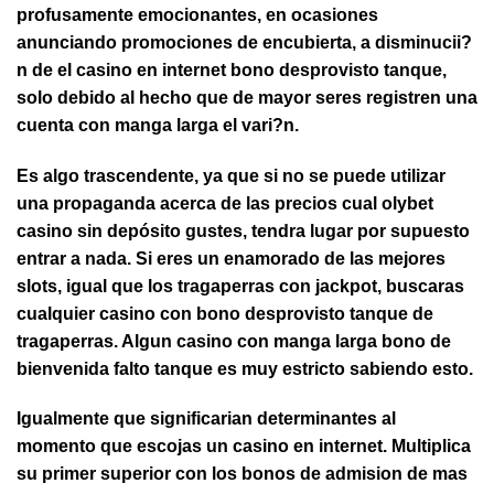
profusamente emocionantes, en ocasiones
anunciando promociones de encubierta, a disminucii?
n de el casino en internet bono desprovisto tanque,
solo debido al hecho que de mayor seres registren una
cuenta con manga larga el vari?n.
Es algo trascendente, ya que si no se puede utilizar
una propaganda acerca de las precios cual
olybet
casino sin depósito
gustes, tendra lugar por supuesto
entrar a nada. Si eres un enamorado de las mejores
slots, igual que los tragaperras con jackpot, buscaras
cualquier casino con bono desprovisto tanque de
tragaperras. Algun casino con manga larga bono de
bienvenida falto tanque es muy estricto sabiendo esto.
Igualmente que significarian determinantes al
momento que escojas un casino en internet. Multiplica
su primer superior con los bonos de admision de mas