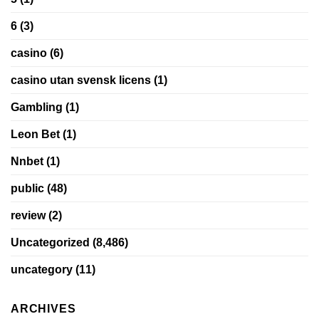
6
(3)
casino
(6)
casino utan svensk licens
(1)
Gambling
(1)
Leon Bet
(1)
Nnbet
(1)
public
(48)
review
(2)
Uncategorized
(8,486)
uncategory
(11)
ARCHIVES