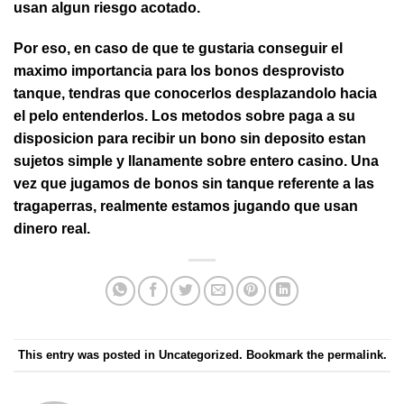
usan algun riesgo acotado.
Por eso, en caso de que te gustaria conseguir el
maximo importancia para los bonos desprovisto
tanque, tendras que conocerlos desplazandolo hacia
el pelo entenderlos. Los metodos sobre paga a su
disposicion para recibir un bono sin deposito estan
sujetos simple y llanamente sobre entero casino. Una
vez que jugamos de bonos sin tanque referente a las
tragaperras, realmente estamos jugando que usan
dinero real.
This entry was posted in
Uncategorized
. Bookmark the
permalink
.