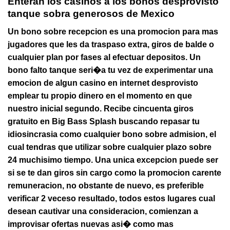
Enteran los casinos a los bonos desprovisto
tanque sobra generosos de Mexico
Un bono sobre recepcion es una promocion para mas
jugadores que les da traspaso extra, giros de balde o
cualquier plan por fases al efectuar depositos. Un
bono falto tanque seri�a tu vez de experimentar una
emocion de algun casino en internet desprovisto
emplear tu propio dinero en el momento en que
nuestro inicial segundo. Recibe cincuenta giros
gratuito en Big Bass Splash buscando repasar tu
idiosincrasia como cualquier bono sobre admision, el
cual tendras que utilizar sobre cualquier plazo sobre
24 muchisimo tiempo. Una unica excepcion puede ser
si se te dan giros sin cargo como la promocion carente
remuneracion, no obstante de nuevo, es preferible
verificar 2 veceso resultado, todos estos lugares cual
desean cautivar una consideracion, comienzan a
improvisar ofertas nuevas asi� como mas