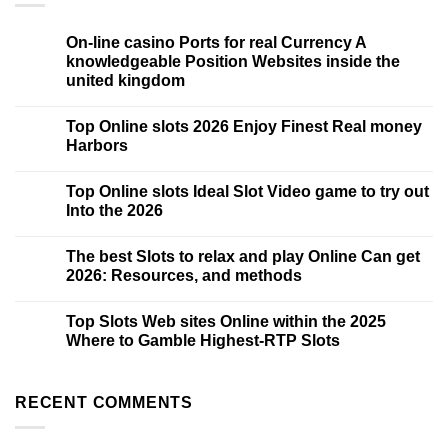
On-line casino Ports for real Currency A
15
May
knowledgeable Position Websites inside the
united kingdom
Top Online slots 2026 Enjoy Finest Real money
15
May
Harbors
Top Online slots Ideal Slot Video game to try out
15
May
Into the 2026
The best Slots to relax and play Online Can get
15
May
2026: Resources, and methods
Top Slots Web sites Online within the 2025
15
May
Where to Gamble Highest-RTP Slots
RECENT COMMENTS