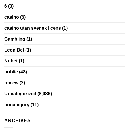
6
(3)
casino
(6)
casino utan svensk licens
(1)
Gambling
(1)
Leon Bet
(1)
Nnbet
(1)
public
(48)
review
(2)
Uncategorized
(8,486)
uncategory
(11)
ARCHIVES