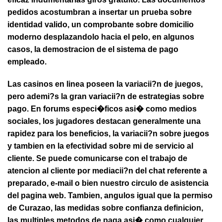
pedidos acostumbran a insertar un prueba sobre
identidad valido, un comprobante sobre domicilio
moderno desplazandolo hacia el pelo, en algunos
casos, la demostracion de el sistema de pago
empleado.
Las casinos en linea poseen la variacii?n de juegos,
pero ademi?s la gran variacii?n de estrategias sobre
pago. En forums especi�ficos asi� como medios
sociales, los jugadores destacan generalmente una
rapidez para los beneficios, la variacii?n sobre juegos
y tambien en la efectividad sobre mi de servicio al
cliente. Se puede comunicarse con el trabajo de
atencion al cliente por mediacii?n del chat referente a
preparado, e-mail o bien nuestro circulo de asistencia
del pagina web. Tambien, angulos igual que la permiso
de Curazao, las medidas sobre confianza definicion,
las multiples metodos de paga asi� como cualquier