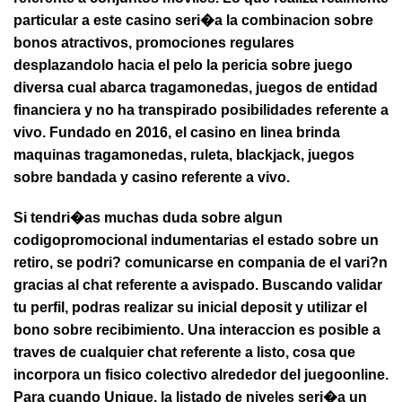
particular a este casino seri�a la combinacion sobre
bonos atractivos, promociones regulares
desplazandolo hacia el pelo la pericia sobre juego
diversa cual abarca tragamonedas, juegos de entidad
financiera y no ha transpirado posibilidades referente a
vivo. Fundado en 2016, el casino en linea brinda
maquinas tragamonedas, ruleta, blackjack, juegos
sobre bandada y casino referente a vivo.
Si tendri�as muchas duda sobre algun
codigopromocional indumentarias el estado sobre un
retiro, se podri? comunicarse en compania de el vari?n
gracias al chat referente a avispado. Buscando validar
tu perfil, podras realizar su inicial deposit y utilizar el
bono sobre recibimiento. Una interaccion es posible a
traves de cualquier chat referente a listo, cosa que
incorpora un fisico colectivo alrededor del juegoonline.
Para cuando Unique, la listado de niveles seri�a un