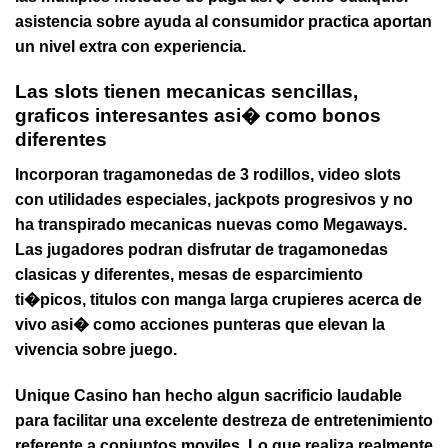
asistencia sobre ayuda al consumidor practica aportan
un nivel extra con experiencia.
Las slots tienen mecanicas sencillas,
graficos interesantes asi� como bonos
diferentes
Incorporan tragamonedas de 3 rodillos, video slots
con utilidades especiales, jackpots progresivos y no
ha transpirado mecanicas nuevas como Megaways.
Las jugadores podran disfrutar de tragamonedas
clasicas y diferentes, mesas de esparcimiento
ti�picos, titulos con manga larga crupieres acerca de
vivo asi� como acciones punteras que elevan la
vivencia sobre juego.
Unique Casino han hecho algun sacrificio laudable
para facilitar una excelente destreza de entretenimiento
referente a conjuntos moviles. Lo que realiza realmente