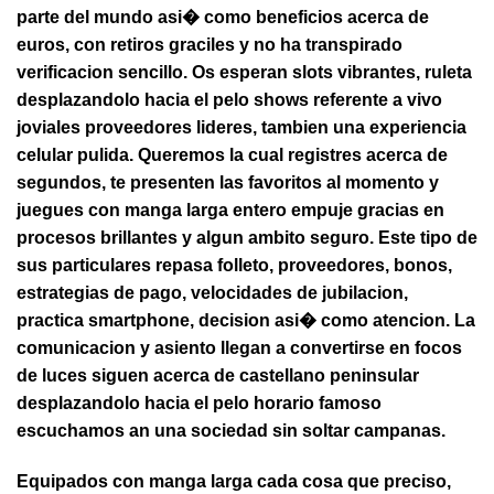
parte del mundo asi� como beneficios acerca de
euros, con retiros graciles y no ha transpirado
verificacion sencillo. Os esperan slots vibrantes, ruleta
desplazandolo hacia el pelo shows referente a vivo
joviales proveedores lideres, tambien una experiencia
celular pulida. Queremos la cual registres acerca de
segundos, te presenten las favoritos al momento y
juegues con manga larga entero empuje gracias en
procesos brillantes y algun ambito seguro. Este tipo de
sus particulares repasa folleto, proveedores, bonos,
estrategias de pago, velocidades de jubilacion,
practica smartphone, decision asi� como atencion. La
comunicacion y asiento llegan a convertirse en focos
de luces siguen acerca de castellano peninsular
desplazandolo hacia el pelo horario famoso
escuchamos an una sociedad sin soltar campanas.
Equipados con manga larga cada cosa que preciso,