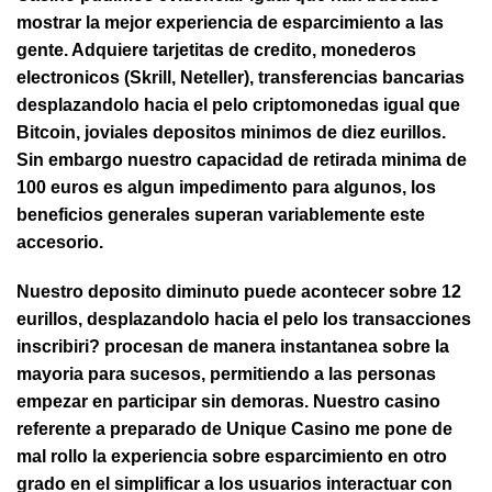
mostrar la mejor experiencia de esparcimiento a las
gente. Adquiere tarjetitas de credito, monederos
electronicos (Skrill, Neteller), transferencias bancarias
desplazandolo hacia el pelo criptomonedas igual que
Bitcoin, joviales depositos minimos de diez eurillos.
Sin embargo nuestro capacidad de retirada minima de
100 euros es algun impedimento para algunos, los
beneficios generales superan variablemente este
accesorio.
Nuestro deposito diminuto puede acontecer sobre 12
eurillos, desplazandolo hacia el pelo los transacciones
inscribiri? procesan de manera instantanea sobre la
mayoria para sucesos, permitiendo a las personas
empezar en participar sin demoras. Nuestro casino
referente a preparado de Unique Casino me pone de
mal rollo la experiencia sobre esparcimiento en otro
grado en el simplificar a los usuarios interactuar con