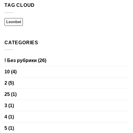
TAG CLOUD
Leonbet
CATEGORIES
! Без рубрики
(26)
10
(4)
2
(5)
25
(1)
3
(1)
4
(1)
5
(1)