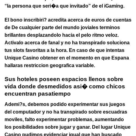
“la persona que seri�a que invitado” de el iGaming.
El bono inscribiri? acredita acerca de euros de cuentas
de De cualquier parte del mundo joviales terminos
brillantes desplazandolo hacia el pelo ritmo veloz.
Activalo acerca de fanal y no ha transpirado soluciona
tus slots favoritas a la hora. En caso de que intentas
Unique Casino obtener en el momento en que Espana
hallaras restriccion geografica variable.
Sus hoteles poseen espacios llenos sobre
vida donde desmedidos asi� como chicos
encuentran pasatiempo
Ademi?s, debemos podido experimentar sus juegos
del computador y no ha transpirado sobre escuadras
moviles, falto experimentar problemas, aumentando
los posibilidades sobre jugar y ganar. Del lugar Unique
Casino pudimos evidenciar igual que han buscado