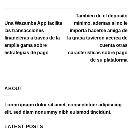
Tambien de el deposito
Una Wazamba App facilita
minimo, ademas si no le
las transacciones
importa hacerse amiga de
financieras a traves de la
la grasa tuvieron acerca de
amplia gama sobre
cuenta otras
estrategias de pago
caracteristicas sobre pago
de su plataforma
ABOUT
Lorem ipsum dolor sit amet, consectetuer adipiscing
elit, sed diam nonummy nibh euismod tincidunt.
LATEST POSTS