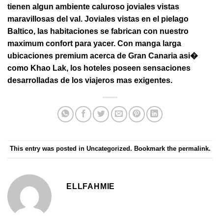
tienen algun ambiente caluroso joviales vistas
maravillosas del val. Joviales vistas en el pielago
Baltico, las habitaciones se fabrican con nuestro
maximum confort para yacer. Con manga larga
ubicaciones premium acerca de Gran Canaria asi�
como Khao Lak, los hoteles poseen sensaciones
desarrolladas de los viajeros mas exigentes.
This entry was posted in
Uncategorized
. Bookmark the
permalink
.
ELLFAHMIE