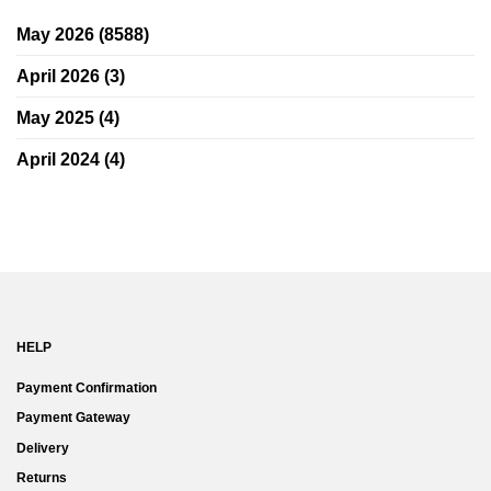
May 2026
(8588)
April 2026
(3)
May 2025
(4)
April 2024
(4)
HELP
Payment Confirmation
Payment Gateway
Delivery
Returns