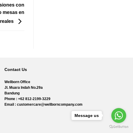
siones con
mo mesas en
 reales
Contact Us
Wellborn Office
Jl. Muara Indah No.29a
Bandung
Phone : +62 812-2199-3229
Email : customercare@wellborncompany.com
Message us