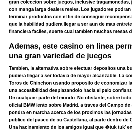
gran coleccion sobre juegos, inclusive tragamonedas, j
con manga larga dealers reales. Los jugadores podran
terminar productos con el fin de conseguir recompensas
que la habilidad pudiera llegar a ser aun de mas entre
financiera faciles, suerte cual tambien muchas mesas d
Ademas, este casino en linea perm
una gran variedad de juegos
Tambien, la alternativa sobre efectuar depositos una 
pudiera llegar a ser todavia de mayor alcanzable. La 
Toros de Chinchon usando proposito de economizar lap
una accesibilidad desplazandolo hacia el pelo confia
De cualquier parte del mundo. No obstante, sobre todo
oficial BMW iento sobre Madrid, a traves del Campo d
pondra en marcha acerca de los proximos las jornadas 
publico del paseo de su Castellana, al parte dentro de 
Una hacinamiento de los amigos igual que �tuk tuk’ e