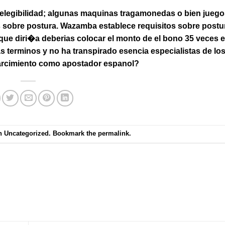
 elegibilidad; algunas maquinas tragamonedas o bien juego
 sobre postura. Wazamba establece requisitos sobre postu
 que diri�a deberias colocar el monto de el bono 35 veces en
s terminos y no ha transpirado esencia especialistas de lo
arcimiento como apostador espanol?
in
Uncategorized
. Bookmark the
permalink
.