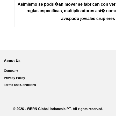
Asimismo se podri�an mover se fabrican con ver
reglas especificas, multiplicadores asi� co
avispado joviales crupieres
About Us
Company
Privacy Policy
Terms and Conditions
© 2026 - WBRN Global Indonesia PT. All rights reserved.