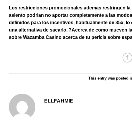
Los restricciones promocionales ademas restringen la
asiento podrian no aportar completamente a las modos
definidos para los incentivos, habitualmente de 35x, lo
una alternativa de sacarlo. ?Acerca de como mueven la
sobre Wazamba Casino acerca de tu pericia sobre esp
This entry was posted 
ELLFAHMIE