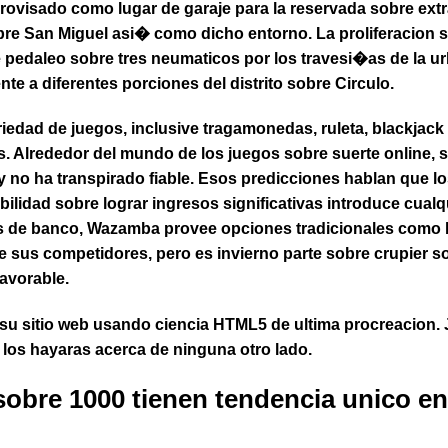
provisado como lugar de garaje para la reservada sobre ext
re San Miguel asi� como dicho entorno. La proliferacion s
 pedaleo sobre tres neumaticos por los travesi�as de la ur
te a diferentes porciones del distrito sobre Circulo.
iedad de juegos, inclusive tragamonedas, ruleta, blackjack
. Alrededor del mundo de los juegos sobre suerte online, 
 no ha transpirado fiable. Esos predicciones hablan que l
bilidad sobre lograr ingresos significativas introduce cualq
os de banco, Wazamba provee opciones tradicionales como 
e sus competidores, pero es invierno parte sobre crupier s
avorable.
 su sitio web usando ciencia HTML5 de ultima procreacion. 
 los hayaras acerca de ninguna otro lado.
 sobre 1000 tienen tendencia unico en