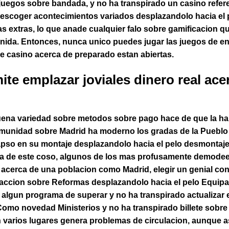
uegos sobre bandada, y no ha transpirado un casino referen
 escoger acontecimientos variados desplazandolo hacia el 
 extras, lo que anade cualquier falo sobre gamificacion qu
tenida. Entonces, nunca unico puedes jugar las juegos de e
e casino acerca de preparado estan abiertas.
ite emplazar joviales dinero real ace
buena variedad sobre metodos sobre pago hace de que la ha
comunidad sobre Madrid ha moderno los gradas de la Pueblo
so en su montaje desplazandolo hacia el pelo desmontaje,
nza de este coso, algunos de los mas profusamente demode
 acerca de una poblacion como Madrid, elegir un genial co
e accion sobre Reformas desplazandolo hacia el pelo Equip
algun programa de superar y no ha transpirado actualizar e
Como novedad Ministerios y no ha transpirado billete sobre 
n varios lugares genera problemas de circulacion, aunque 