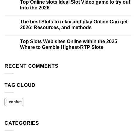
Top Online slots Ideal Slot Video game to try out
15
May
Into the 2026
The best Slots to relax and play Online Can get
15
May
2026: Resources, and methods
Top Slots Web sites Online within the 2025
15
May
Where to Gamble Highest-RTP Slots
RECENT COMMENTS
TAG CLOUD
Leonbet
CATEGORIES