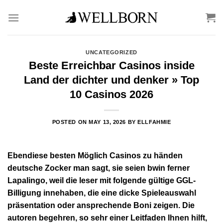
Skip
to
content
UNCATEGORIZED
Beste Erreichbar Casinos inside
Land der dichter und denker » Top
10 Casinos 2026
POSTED ON
MAY 13, 2026
BY
ELLFAHMIE
Ebendiese besten Möglich Casinos zu händen
deutsche Zocker man sagt, sie seien bwin ferner
Lapalingo, weil die leser mit folgende gültige GGL-
Billigung innehaben, die eine dicke Spieleauswahl
präsentation oder ansprechende Boni zeigen. Die
autoren begehren, so sehr einer Leitfaden Ihnen hilft,