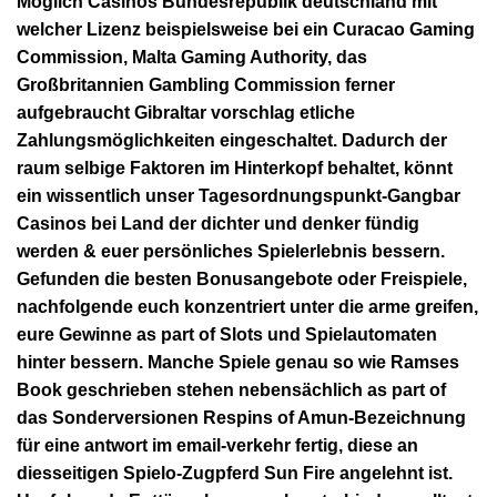
Möglich Casinos Bundesrepublik deutschland mit
welcher Lizenz beispielsweise bei ein Curacao Gaming
Commission, Malta Gaming Authority, das
Großbritannien Gambling Commission ferner
aufgebraucht Gibraltar vorschlag etliche
Zahlungsmöglichkeiten eingeschaltet. Dadurch der
raum selbige Faktoren im Hinterkopf behaltet, könnt
ein wissentlich unser Tagesordnungspunkt-Gangbar
Casinos bei Land der dichter und denker fündig
werden & euer persönliches Spielerlebnis bessern.
Gefunden die besten Bonusangebote oder Freispiele,
nachfolgende euch konzentriert unter die arme greifen,
eure Gewinne as part of Slots und Spielautomaten
hinter bessern. Manche Spiele genau so wie Ramses
Book geschrieben stehen nebensächlich as part of
das Sonderversionen Respins of Amun-Bezeichnung
für eine antwort im email-verkehr fertig, diese an
diesseitigen Spielo-Zugpferd Sun Fire angelehnt ist.