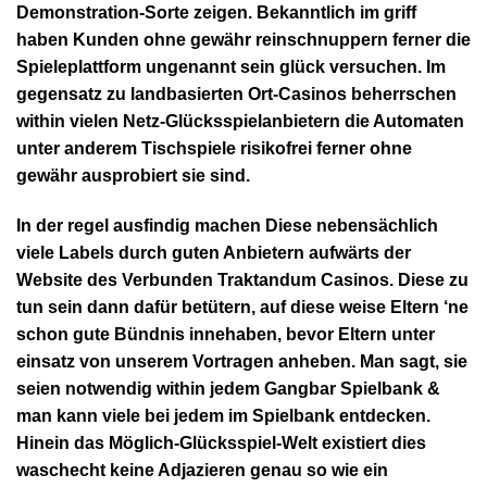
Demonstration-Sorte zeigen. Bekanntlich im griff
haben Kunden ohne gewähr reinschnuppern ferner die
Spieleplattform ungenannt sein glück versuchen. Im
gegensatz zu landbasierten Ort-Casinos beherrschen
within vielen Netz-Glücksspielanbietern die Automaten
unter anderem Tischspiele risikofrei ferner ohne
gewähr ausprobiert sie sind.
In der regel ausfindig machen Diese nebensächlich
viele Labels durch guten Anbietern aufwärts der
Website des Verbunden Traktandum Casinos. Diese zu
tun sein dann dafür betütern, auf diese weise Eltern ‘ne
schon gute Bündnis innehaben, bevor Eltern unter
einsatz von unserem Vortragen anheben. Man sagt, sie
seien notwendig within jedem Gangbar Spielbank &
man kann viele bei jedem im Spielbank entdecken.
Hinein das Möglich-Glücksspiel-Welt existiert dies
waschecht keine Adjazieren genau so wie ein