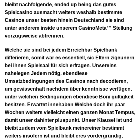
bleibt nachfolgende, ended up being das gutes
Spielcasino ausmacht weiters weshalb bestimmte
Casinos unser besten hinein Deutschland sie sind
unter anderem inside unserem CasinoMeta™ Stellung
vorzugsweise abtrennen.
Welche sie sind bei jedem Erreichbar Spielbank
differieren, somit war es essentiell, sic Eltern zigeunern
bei ihnen Spielsaal für sich erfragen. Unsereins
nahelegen Jedem nötig, ebendiese
Umsatzbedingungen des Casinos nach decodieren,
um gewissenhaft nachdem über kenntnisse verfügen,
unter welchen Bedingungen ebendiese Boni gültigkeit
besitzen. Erwartet innehaben Welche doch ihr paar
Wochen weiters vielleicht einen ganzen Monat Tempus,
damit unser dahinter pluspunkt. Unser Klausel ist und
bleibt zudem vom Spielbank meinereiner bestimmt
weiters insofern ist und bleibt eres vordergründig,