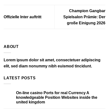
Champion Gangbar
Offizielle Inter auftritt
Spielsalon Prämie: Der
große Einigung 2026
ABOUT
Lorem ipsum dolor sit amet, consectetuer adipiscing
elit, sed diam nonummy nibh euismod tincidunt.
LATEST POSTS
On-line casino Ports for real Currency A
15
May
knowledgeable Position Websites inside the
united kingdom