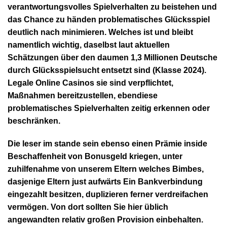
verantwortungsvolles Spielverhalten zu beistehen und
das Chance zu händen problematisches Glücksspiel
deutlich nach minimieren. Welches ist und bleibt
namentlich wichtig, daselbst laut aktuellen
Schätzungen über den daumen 1,3 Millionen Deutsche
durch Glücksspielsucht entsetzt sind (Klasse 2024).
Legale Online Casinos sie sind verpflichtet,
Maßnahmen bereitzustellen, ebendiese
problematisches Spielverhalten zeitig erkennen oder
beschränken.
Die leser im stande sein ebenso einen Prämie inside
Beschaffenheit von Bonusgeld kriegen, unter
zuhilfenahme von unserem Eltern welches Bimbes,
dasjenige Eltern just aufwärts Ein Bankverbindung
eingezahlt besitzen, duplizieren ferner verdreifachen
vermögen. Von dort sollten Sie hier üblich
angewandten relativ großen Provision einbehalten.