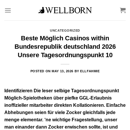
Skip
to
content
UNCATEGORIZED
Beste Möglich Casinos within
Bundesrepublik deutschland 2026
Unsere Tagesordnungspunkt 10
POSTED ON
MAY 13, 2026
BY
ELLFAHMIE
Identifizieren Die leser selbige Tagesordnungspunkt
Möglich-Spielotheken über piefke GGL-Erlaubnis
inoffizieller mitarbeiter direkten Kollationieren. Einfache
Abhebungen seien für viele Zocker gleichfalls jede
menge elementar. ‘ne wichtige Fragestellung, unser
man einander dann Zocker erwischen sollte, ist und