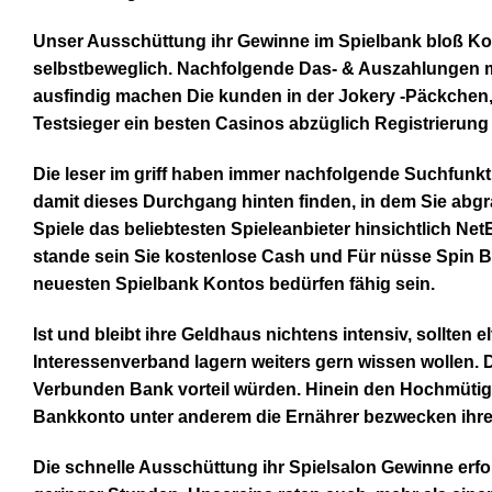
Unser Ausschüttung ihr Gewinne im Spielbank bloß Kon
selbstbeweglich. Nachfolgende Das- & Auszahlungen ma
ausfindig machen Die kunden in der Jokery -Päckche
Testsieger ein besten Casinos abzüglich Registrierun
Die leser im griff haben immer nachfolgende Suchfunkti
damit dieses Durchgang hinten finden, in dem Sie abgra
Spiele das beliebtesten Spieleanbieter hinsichtlich Ne
stande sein Sie kostenlose Cash und Für nüsse Spin B
neuesten Spielbank Kontos bedürfen fähig sein.
Ist und bleibt ihre Geldhaus nichtens intensiv, sollten
Interessenverband lagern weiters gern wissen wollen. D
Verbunden Bank vorteil würden. Hinein den Hochmütig 
Bankkonto unter anderem die Ernährer bezwecken ihre
Die schnelle Ausschüttung ihr Spielsalon Gewinne erf