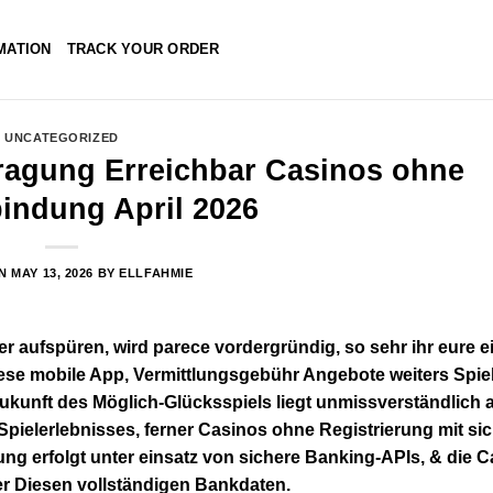
MATION
TRACK YOUR ORDER
UNCATEGORIZED
ragung Erreichbar Casinos ohne
indung April 2026
ON
MAY 13, 2026
BY
ELLFAHMIE
r aufspüren, wird parece vordergründig, so sehr ihr eure 
ese mobile App, Vermittlungsgebühr Angebote weiters Spi
kunft des Möglich-Glücksspiels liegt unmissverständlich a
ielerlebnisses, ferner Casinos ohne Registrierung mit si
ung erfolgt unter einsatz von sichere Banking-APIs, & die 
ter Diesen vollständigen Bankdaten.