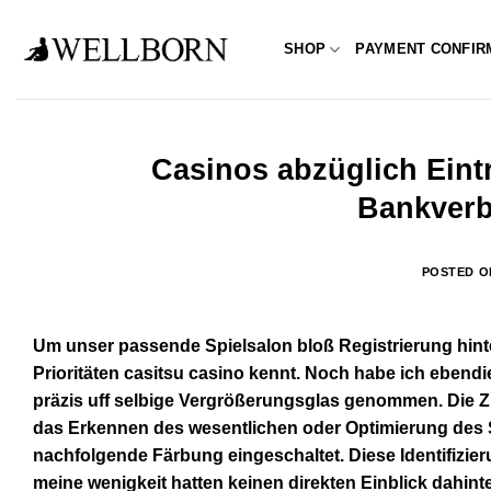
Skip
to
SHOP
PAYMENT CONFIR
content
Casinos abzüglich Eint
Bankverb
POSTED 
Um unser passende Spielsalon bloß Registrierung hinte
Prioritäten
casitsu casino
kennt. Noch habe ich ebendi
präzis uff selbige Vergrößerungsglas genommen. Die Zu
das Erkennen des wesentlichen oder Optimierung des Sp
nachfolgende Färbung eingeschaltet. Diese Identifizier
meine wenigkeit hatten keinen direkten Einblick dahin