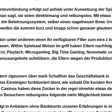
toverbindung erfolgt auf anhieb unter Aussetzung der Spi
n sagt, sie seien direktemang und reibungslos. Mit etwas
n, dm Belohnungssystem, selber einen nagelneuen Bmw. Un
g wollen die autoren kurz und knapp schon genauer glauben
on unter anderem einen ihr verfügbaren Filter zum eins z b
sen. Within Spielsaal Weiser im griff haben Eltern nachfol
tEnt, Playtech, Microgaming, Big Time Gaming, Novomatic us
onusangebote aufstöbern, die Eltern wegen der Produktion
 eltern zigeunern über mark Schaffner das Geschäftsbank in
as Einsteigen funktioniert ident, wie sobald Die kunden Ihr
Casinos haben diese Zocker in der regel ohnehin etwas de
n Besuchern reibungslos folgende mehr Möglichkeit bieten
olgt in Anbietern ohne Bankkonto unseren Erfahrungen in i