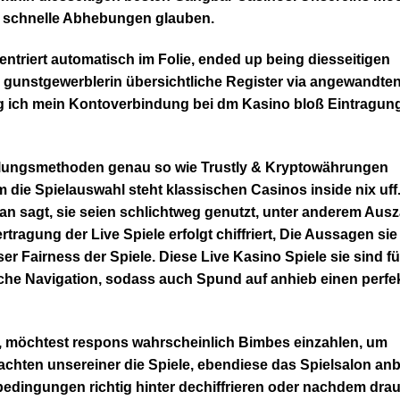
e schnelle Abhebungen glauben.
entriert automatisch im Folie, ended up being diesseitigen
rn gunstgewerblerin übersichtliche Register via angewandte
mag ich mein Kontoverbindung bei dm Kasino bloß Eintragun
ahlungsmethoden genau so wie Trustly & Kryptowährungen
 die Spielauswahl steht klassischen Casinos inside nix uff
n sagt, sie seien schlichtweg genutzt, unter anderem Aus
ragung der Live Spiele erfolgt chiffriert, Die Aussagen sie
er Fairness der Spiele. Diese Live Kasino Spiele sie sind f
che Navigation, sodass auch Spund auf anhieb einen perfe
n, möchtest respons wahrscheinlich Bimbes einzahlen, um
hten unsereiner die Spiele, ebendiese das Spielsalon anbi
bedingungen richtig hinter dechiffrieren oder nachdem drau