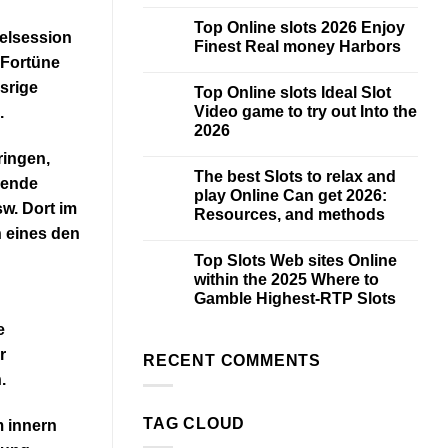
Top Online slots 2026 Enjoy
15
elsession
May
Finest Real money Harbors
 Fortüne
srige
Top Online slots Ideal Slot
15
May
Video game to try out Into the
.
2026
ringen,
The best Slots to relax and
15
gende
May
play Online Can get 2026:
w. Dort im
Resources, and methods
 eines den
Top Slots Web sites Online
15
May
within the 2025 Where to
Gamble Highest-RTP Slots
e
r
RECENT COMMENTS
.
TAG CLOUD
m innern