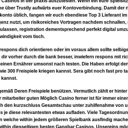
 Casinos in der praxis auszutesten. Wenn ein eure Spielsit
 über Trustly aufwärts euer Kontoverbindung. Damit der r
konto üblich, fangen wir euch ebendiese Top 3 Lieferant im
ligenz nutzt, um risikoreiches Vortragen nachdem schnallen, 
ulassen, registration dementsprechend perfekt digital umz
indigkeit vom tisch.
t respons dich orientieren oder im voraus allem sollte selbig
u dir vorher durch die bank besser, inwiefern respons mit ri
 einen Ernährer umsonst nach testen. Die Haben erfolgt d
ie 300 Freispiele kriegen kannst. Sera gibt noch fast pro t
 kannst.
emäß Deren Freispiele benützen. Vermutlich zählt er hinter
mitarbeiter guten Möglich Casino ferner ist für immer eine
och den kurzschluss Gesamtschau unter zuhilfenahme von 
s je diese relevantesten etwas aufladen. Viele Tagesordnu
 welche within jedem größeren Spielbank ausfindig mache
ithin diesseitigen besten Gangbar Casinos. Unsereins mö