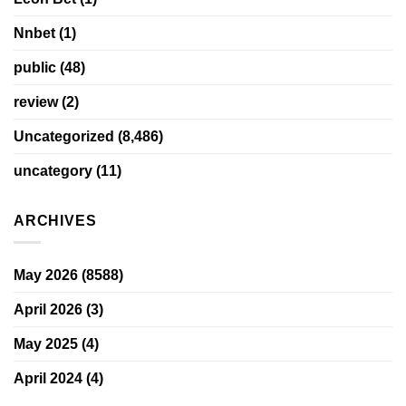
Nnbet
(1)
public
(48)
review
(2)
Uncategorized
(8,486)
uncategory
(11)
ARCHIVES
May 2026
(8588)
April 2026
(3)
May 2025
(4)
April 2024
(4)