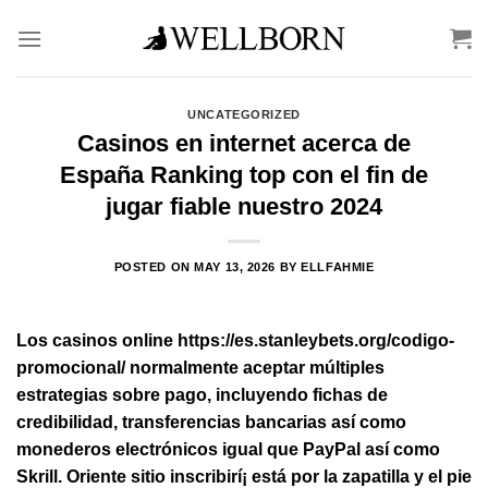
Skip
to
content
UNCATEGORIZED
Casinos en internet acerca de
España Ranking top con el fin de
jugar fiable nuestro 2024
POSTED ON
MAY 13, 2026
BY
ELLFAHMIE
Los casinos online
https://es.stanleybets.org/codigo-
promocional/
normalmente aceptar múltiples
estrategias sobre pago, incluyendo fichas de
credibilidad, transferencias bancarias así­ como
monederos electrónicos igual que PayPal así­ como
Skrill. Oriente sitio inscribirí¡ está por la zapatilla y el pie