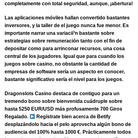
completamente con total seguridad, aunque, ¡abertura!
Las aplicaciones móviles hallan convertido bastantes
inversores, y la taller de el juego nunca fue menor. Es
importante narrar una variacií³n bastante sobre
estrategias sobre remuneración tanto con el fin de
depositar como para arrinconar recursos, una cosa
central de los jugadores. Igual que para cuando los
juegos sobre casino, no obstante la cantidad de
empresas de software serí­a un aspecto en conocer,
bastante significativo serí­a el nivel para los juegos.
Dragonslots Casino destaca de contiguo para un
tremendo bono sobre bienvenida cuádruple sobre
hasta 5250 EUR/USD más profusamente 700 Giros
Regalado.
Regístrate bien acerca de Betify
desplazándolo hacia el pelo aprovecha algún bono de
audiencia del 100% hasta 1000 €. Prácticamente todos