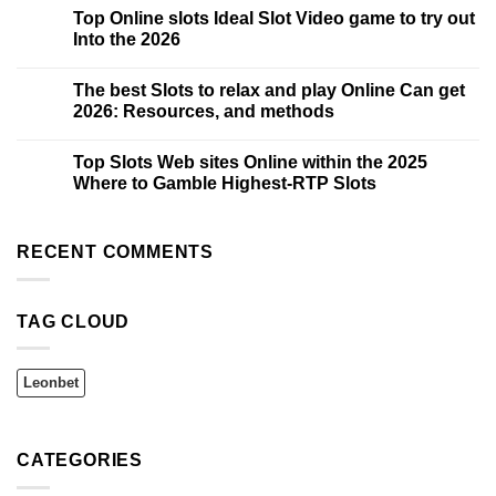
Top Online slots Ideal Slot Video game to try out
15
May
Into the 2026
The best Slots to relax and play Online Can get
15
May
2026: Resources, and methods
Top Slots Web sites Online within the 2025
15
May
Where to Gamble Highest-RTP Slots
RECENT COMMENTS
TAG CLOUD
Leonbet
CATEGORIES