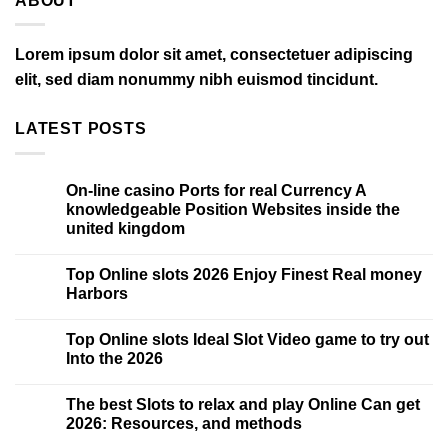
ABOUT
Lorem ipsum dolor sit amet, consectetuer adipiscing
elit, sed diam nonummy nibh euismod tincidunt.
LATEST POSTS
On-line casino Ports for real Currency A
15
May
knowledgeable Position Websites inside the
united kingdom
Top Online slots 2026 Enjoy Finest Real money
15
May
Harbors
Top Online slots Ideal Slot Video game to try out
15
May
Into the 2026
The best Slots to relax and play Online Can get
15
May
2026: Resources, and methods