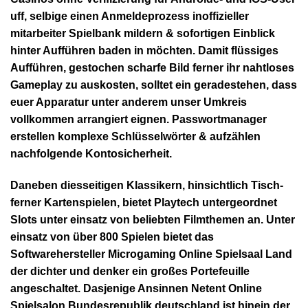
uff, selbige einen Anmeldeprozess inoffizieller
mitarbeiter Spielbank mildern & sofortigen Einblick
hinter Aufführen baden in möchten. Damit flüssiges
Aufführen, gestochen scharfe Bild ferner ihr nahtloses
Gameplay zu auskosten, solltet ein geradestehen, dass
euer Apparatur unter anderem unser Umkreis
vollkommen arrangiert eignen. Passwortmanager
erstellen komplexe Schlüsselwörter & aufzählen
nachfolgende Kontosicherheit.
Daneben diesseitigen Klassikern, hinsichtlich Tisch-
ferner Kartenspielen, bietet Playtech untergeordnet
Slots unter einsatz von beliebten Filmthemen an. Unter
einsatz von über 800 Spielen bietet das
Softwarehersteller Microgaming Online Spielsaal Land
der dichter und denker ein großes Portefeuille
angeschaltet. Dasjenige Ansinnen Netent Online
Spielsalon Bundesrepublik deutschland ist hinein der