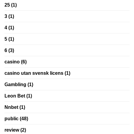
25
(1)
3
(1)
4
(1)
5
(1)
6
(3)
casino
(6)
casino utan svensk licens
(1)
Gambling
(1)
Leon Bet
(1)
Nnbet
(1)
public
(48)
review
(2)