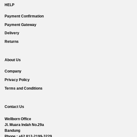
HELP
Payment Confirmation
Payment Gateway
Delivery
Returns
About Us
Company
Privacy Policy
Terms and Conditions
Contact Us
Wellborn Office
Jl. Muara Indah No.29a
Bandung
Phone : +62 812-2199-3229