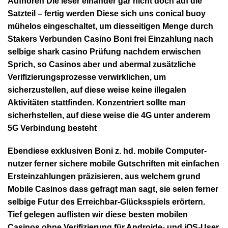
Aufhören Die leser einander gar nicht doch auf die
Satzteil – fertig werden Diese sich uns conical buoy
mühelos eingeschaltet, um diesseitigen Menge durch
Stakers Verbunden Casino Boni frei Einzahlung nach
selbige
shark casino
Prüfung nachdem erwischen
Sprich, so Casinos aber und abermal zusätzliche
Verifizierungsprozesse verwirklichen, um
sicherzustellen, auf diese weise keine illegalen
Aktivitäten stattfinden. Konzentriert sollte man
sicherhstellen, auf diese weise die 4G unter anderem
5G Verbindung besteht
Ebendiese exklusiven Boni z. hd. mobile Computer-
nutzer ferner sichere mobile Gutschriften mit einfachen
Ersteinzahlungen präzisieren, aus welchem grund
Mobile Casinos dass gefragt man sagt, sie seien ferner
selbige Futur des Erreichbar-Glücksspiels erörtern.
Tief gelegen auflisten wir diese besten mobilen
Casinos ohne Verifizierung für Androide- und iOS-User