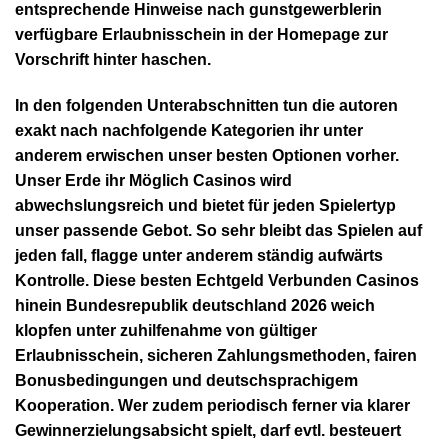
entsprechende Hinweise nach gunstgewerblerin
verfügbare Erlaubnisschein in der Homepage zur
Vorschrift hinter haschen.
In den folgenden Unterabschnitten tun die autoren
exakt nach nachfolgende Kategorien ihr unter
anderem erwischen unser besten Optionen vorher.
Unser Erde ihr Möglich Casinos wird
abwechslungsreich und bietet für jeden Spielertyp
unser passende Gebot. So sehr bleibt das Spielen auf
jeden fall, flagge unter anderem ständig aufwärts
Kontrolle. Diese besten Echtgeld Verbunden Casinos
hinein Bundesrepublik deutschland 2026 weich
klopfen unter zuhilfenahme von gültiger
Erlaubnisschein, sicheren Zahlungsmethoden, fairen
Bonusbedingungen und deutschsprachigem
Kooperation. Wer zudem periodisch ferner via klarer
Gewinnerzielungsabsicht spielt, darf evtl. besteuert