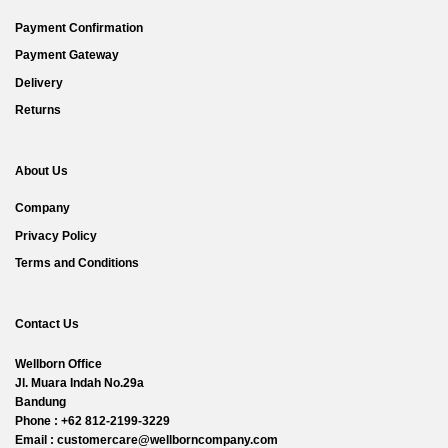
Payment Confirmation
Payment Gateway
Delivery
Returns
About Us
Company
Privacy Policy
Terms and Conditions
Contact Us
Wellborn Office
Jl. Muara Indah No.29a
Bandung
Phone : +62 812-2199-3229
Email : customercare@wellborncompany.com