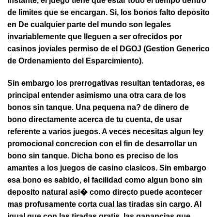
instante, el juego tiene que estar todo el tiempo dentro
de limites que se encargan. Si, los bonos falto deposito
en De cualquier parte del mundo son legales
invariablemente que lleguen a ser ofrecidos por
casinos joviales permiso de el DGOJ (Gestion Generico
de Ordenamiento del Esparcimiento).
Sin embargo los prerrogativas resultan tentadoras, es
principal entender asimismo una otra cara de los
bonos sin tanque. Una pequena na? de dinero de
bono directamente acerca de tu cuenta, de usar
referente a varios juegos. A veces necesitas algun ley
promocional concrecion con el fin de desarrollar un
bono sin tanque. Dicha bono es preciso de los
amantes a los juegos de casino clasicos. Sin embargo
esa bono es sabido, el facilidad como algun bono sin
deposito natural asi� como directo puede acontecer
mas profusamente corta cual las tiradas sin cargo. Al
igual que con las tiradas gratis, las ganancias que