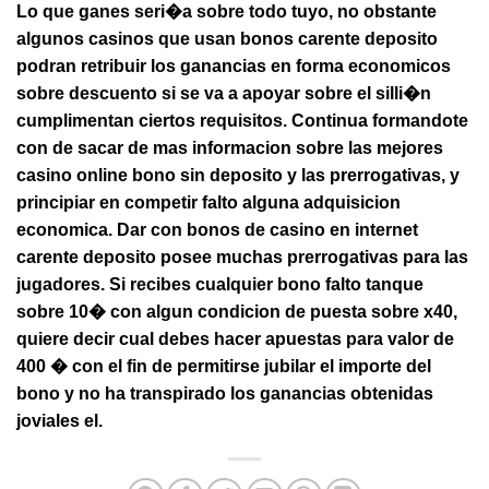
Lo que ganes seri�a sobre todo tuyo, no obstante
algunos casinos que usan bonos carente deposito
podran retribuir los ganancias en forma economicos
sobre descuento si se va a apoyar sobre el silli�n
cumplimentan ciertos requisitos. Continua formandote
con de sacar de mas informacion sobre las mejores
casino online bono sin deposito y las prerrogativas, y
principiar en competir falto alguna adquisicion
economica. Dar con bonos de casino en internet
carente deposito posee muchas prerrogativas para las
jugadores. Si recibes cualquier bono falto tanque
sobre 10� con algun condicion de puesta sobre x40,
quiere decir cual debes hacer apuestas para valor de
400 � con el fin de permitirse jubilar el importe del
bono y no ha transpirado los ganancias obtenidas
joviales el.