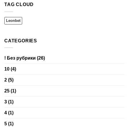
TAG CLOUD
Leonbet
CATEGORIES
! Без рубрики
(26)
10
(4)
2
(5)
25
(1)
3
(1)
4
(1)
5
(1)