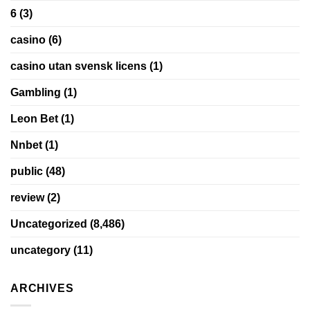
6
(3)
casino
(6)
casino utan svensk licens
(1)
Gambling
(1)
Leon Bet
(1)
Nnbet
(1)
public
(48)
review
(2)
Uncategorized
(8,486)
uncategory
(11)
ARCHIVES