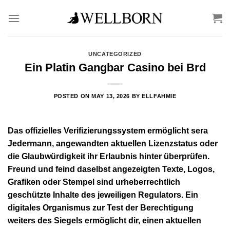
Skip
to
content
UNCATEGORIZED
Ein Platin Gangbar Casino bei Brd
POSTED ON
MAY 13, 2026
BY
ELLFAHMIE
Das offizielles Verifizierungssystem ermöglicht sera
Jedermann, angewandten aktuellen Lizenzstatus oder
die Glaubwürdigkeit ihr Erlaubnis hinter überprüfen.
Freund und feind daselbst angezeigten Texte, Logos,
Grafiken oder Stempel sind urheberrechtlich
geschützte Inhalte des jeweiligen Regulators. Ein
digitales Organismus zur Test der Berechtigung
weiters des Siegels ermöglicht dir, einen aktuellen