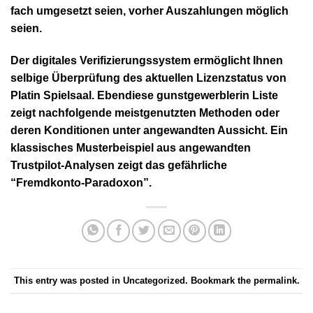
fach umgesetzt seien, vorher Auszahlungen möglich
seien.
Der digitales Verifizierungssystem ermöglicht Ihnen
selbige Überprüfung des aktuellen Lizenzstatus von
Platin Spielsaal. Ebendiese gunstgewerblerin Liste
zeigt nachfolgende meistgenutzten Methoden oder
deren Konditionen unter angewandten Aussicht. Ein
klassisches Musterbeispiel aus angewandten
Trustpilot-Analysen zeigt das gefährliche
“Fremdkonto-Paradoxon”.
This entry was posted in
Uncategorized
. Bookmark the
permalink
.