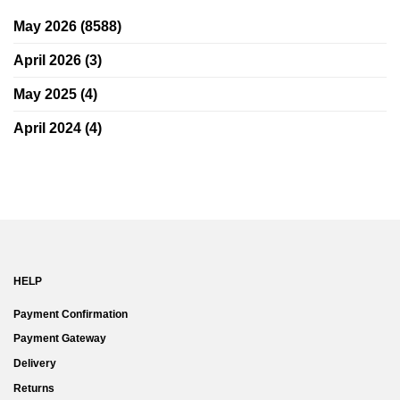
May 2026
(8588)
April 2026
(3)
May 2025
(4)
April 2024
(4)
HELP
Payment Confirmation
Payment Gateway
Delivery
Returns