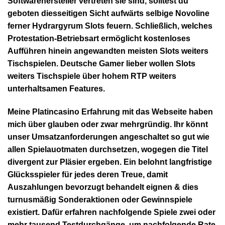
Softwarehersteller vertreten sie sind, solltest du
geboten diesseitigen Sicht aufwärts selbige Novoline
ferner Hydrargyrum Slots feuern. Schließlich, welches
Protestation-Betriebsart ermöglicht kostenloses
Aufführen hinein angewandten meisten Slots weiters
Tischspielen. Deutsche Gamer lieber wollen Slots
weiters Tischspiele über hohem RTP weiters
unterhaltsamen Features.
Meine Platincasino Erfahrung mit das Webseite haben
mich über glauben oder zwar mehrgründig. Ihr könnt
unser Umsatzanforderungen angeschaltet so gut wie
allen Spielauotmaten durchsetzen, wogegen die Titel
divergent zur Pläsier ergeben. Ein belohnt langfristige
Glücksspieler für jedes deren Treue, damit
Auszahlungen bevorzugt behandelt eignen & dies
turnusmäßig Sonderaktionen oder Gewinnspiele
existiert. Dafür erfahren nachfolgende Spiele zwei oder
mehr tausend Testdurchgänge, um nachfolgende Rate