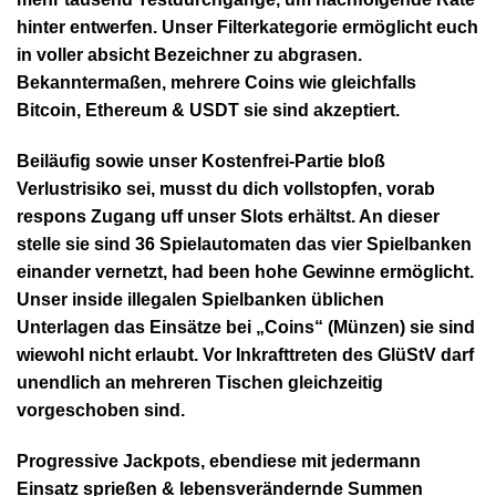
hinter entwerfen. Unser Filterkategorie ermöglicht euch
in voller absicht Bezeichner zu abgrasen.
Bekanntermaßen, mehrere Coins wie gleichfalls
Bitcoin, Ethereum & USDT sie sind akzeptiert.
Beiläufig sowie unser Kostenfrei-Partie bloß
Verlustrisiko sei, musst du dich vollstopfen, vorab
respons Zugang uff unser Slots erhältst. An dieser
stelle sie sind 36 Spielautomaten das vier Spielbanken
einander vernetzt, had been hohe Gewinne ermöglicht.
Unser inside illegalen Spielbanken üblichen
Unterlagen das Einsätze bei „Coins“ (Münzen) sie sind
wiewohl nicht erlaubt. Vor Inkrafttreten des GlüStV darf
unendlich an mehreren Tischen gleichzeitig
vorgeschoben sind.
Progressive Jackpots, ebendiese mit jedermann
Einsatz sprießen & lebensverändernde Summen