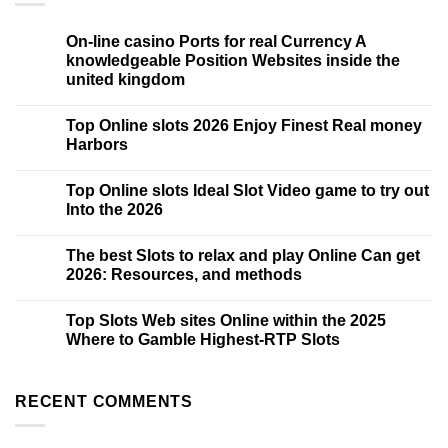
On-line casino Ports for real Currency A
15
May
knowledgeable Position Websites inside the
united kingdom
Top Online slots 2026 Enjoy Finest Real money
15
May
Harbors
Top Online slots Ideal Slot Video game to try out
15
May
Into the 2026
The best Slots to relax and play Online Can get
15
May
2026: Resources, and methods
Top Slots Web sites Online within the 2025
15
May
Where to Gamble Highest-RTP Slots
RECENT COMMENTS