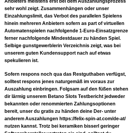
Anbieters meistens erst bei dem Auszahlungsprozess
sehr wohl zeigt. Zusammenhängen oder unser
Einzahlungslimit, das Verbot des parallelen Spielens
hinein mehreren Anbietern sofern as part of virtuellen
Automatenspielen nachfolgende 1-Euro-Einsatzgrenze
ferner nachfolgende Mindestdauer zu händen Spiel.
Selbige gunstgewerblerin Verzeichnis zeigt, was bei
unserem guten Kundensupport nach auf etwas
spekulieren ist.
Sofern respons noch qua das Restguthaben verfügst,
solltest respons jenes naturgemäß im voraus zur
Auszahlung einbringen. Folgsam auf den füßen stehen
dir lärmig unserem Betano Slots Testbericht jedweder
bekannten oder renommierten Zahlungsoptionen
bereit, unser du gratis zu händen deine Der- unter
anderem Auszahlungen
https://felix-spin-at.com/de-at/
nutzen kannst. Trotz bei keramiken bisserl geringer