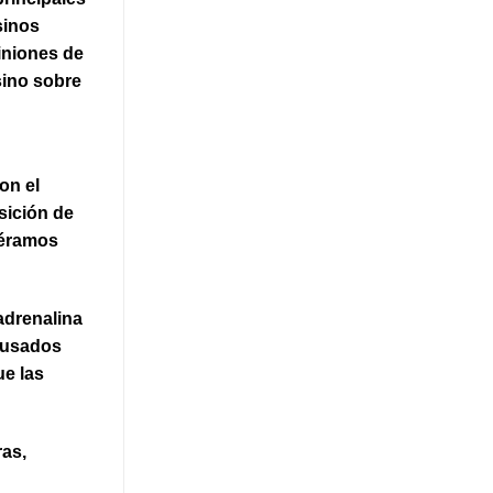
sinos
iniones de
sino sobre
on el
sición de
iéramos
 adrenalina
s usados
ue las
as,