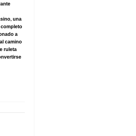
rante
asino, una
l completo
ionado a
ial camino
e ruleta
onvertirse