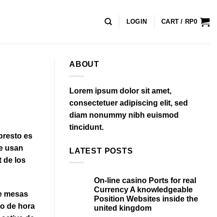
LOGIN
CART /
RP
0
ABOUT
Lorem ipsum dolor sit amet,
consectetuer adipiscing elit, sed
diam nonummy nibh euismod
tincidunt.
presto es
ue usan
LATEST POSTS
 de los
On-line casino Ports for real
15
May
Currency A knowledgeable
de mesas
Position Websites inside the
go de hora
united kingdom