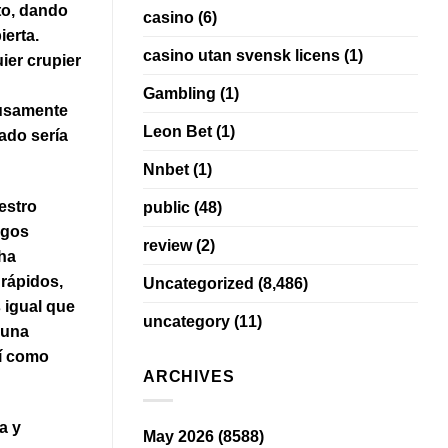
to, dando
casino
(6)
ierta.
casino utan svensk licens
(1)
ier crupier
Gambling
(1)
fusamente
Leon Bet
(1)
do serí­a
Nnbet
(1)
estro
public
(48)
egos
review
(2)
 ha
 rápidos,
Uncategorized
(8,486)
s igual que
uncategory
(11)
 una
í­ como
ARCHIVES
a y
May 2026
(8588)