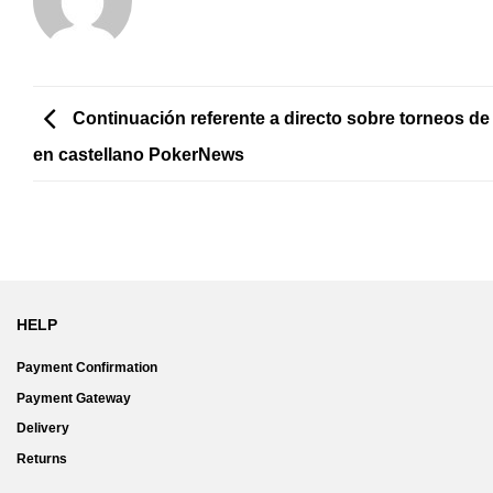
Continuación referente a directo sobre torneos de
en castellano PokerNews
HELP
Payment Confirmation
Payment Gateway
Delivery
Returns