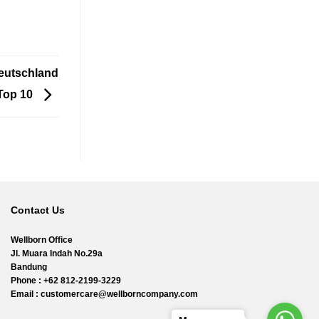
eutschland
Top 10
Contact Us
Wellborn Office
Jl. Muara Indah No.29a
Bandung
Phone : +62 812-2199-3229
Email : customercare@wellborncompany.com