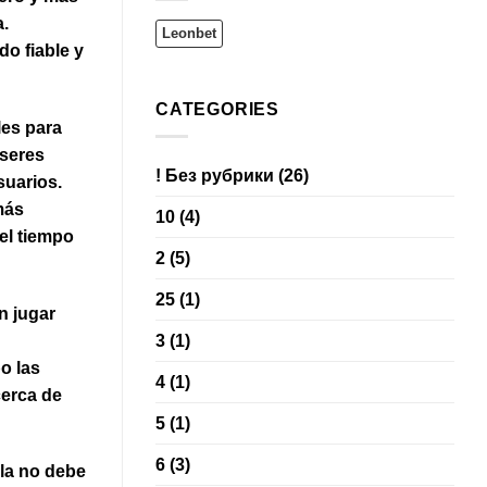
a.
Leonbet
o fiable y
CATEGORIES
les para
 seres
! Без рубрики
(26)
suarios.
más
10
(4)
el tiempo
2
(5)
25
(1)
n jugar
3
(1)
o las
4
(1)
cerca de
5
(1)
6
(3)
lla no debe