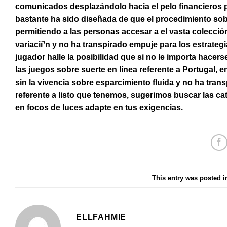
comunicados desplazándolo hacia el pelo financieros p
bastante ha sido diseñada de que el procedimiento sobre
permitiendo a las personas accesar a el vasta colecci
variacií³n y no ha transpirado empuje para los estrate
jugador halle la posibilidad que si no le importa hacer
las juegos sobre suerte en línea referente a Portugal, en
sin la vivencia sobre esparcimiento fluida y no ha trans
referente a listo que tenemos, sugerimos buscar las ca
en focos de luces adapte en tus exigencias.
This entry was posted 
ELLFAHMIE