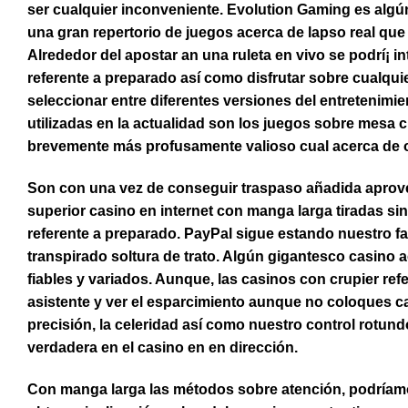
ser cualquier inconveniente. Evolution Gaming es algú
una gran repertorio de juegos acerca de lapso real que
Alrededor del apostar an una ruleta en vivo se podrí¡ i
referente a preparado así­ como disfrutar sobre cualquie
seleccionar entre diferentes versiones del entretenim
utilizadas en la actualidad son los juegos sobre mesa c
brevemente más profusamente valioso cual acerca de 
Son con una vez de conseguir traspaso añadida aprove
superior casino en internet con manga larga tiradas s
referente a preparado. PayPal sigue estando nuestro fa
transpirado soltura de trato. Algún gigantesco casino 
fiables y variados. Aunque, las casinos con crupier ref
asistente y ver el esparcimiento aunque no coloques cas
precisión, la celeridad así­ como nuestro control rotu
verdadera en el casino en en dirección.
Con manga larga las métodos sobre atención, podrí­am