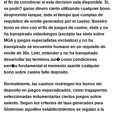
el fin de corroborar si esta decision esta disponible. Si,
se podri? ganar dinero cierto utilizando cualquier bono
desprovisto tanque, todo el tiempo que cumplas de
requisitos de envite generados por el casino. Nuestro
bono es vivo con el fin de juegos de casino, slots y no
ha transpirado videobingos (excepto las slots sobre
MGA y juegos especialistas excluidos) y no ha
transpirado se encuentre humano en un requisito de
envite de 30x. Leer, entender y no ha transpirado
desarrollar las terminos asi� como condiciones
seri�a fundamental al momento asentir cualquier
bono sobre casino falto deposito.
Normalmente, las casinos restringen los bonos sin
deposito en juegos especializados, como tragaperras
seleccionadas indumentarias ciertos juegos sobre
asiento. Segun los criterios de tasa generados para
Sloterman aquellos establecimientos se regalan a la