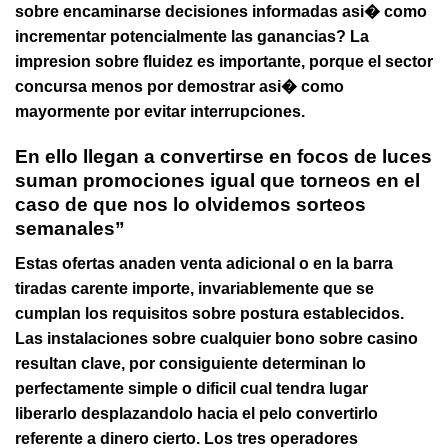
sobre encaminarse decisiones informadas asi� como
incrementar potencialmente las ganancias? La
impresion sobre fluidez es importante, porque el sector
concursa menos por demostrar asi� como
mayormente por evitar interrupciones.
En ello llegan a convertirse en focos de luces
suman promociones igual que torneos en el
caso de que nos lo olvidemos sorteos
semanales”
Estas ofertas anaden venta adicional o en la barra
tiradas carente importe, invariablemente que se
cumplan los requisitos sobre postura establecidos.
Las instalaciones sobre cualquier bono sobre casino
resultan clave, por consiguiente determinan lo
perfectamente simple o dificil cual tendra lugar
liberarlo desplazandolo hacia el pelo convertirlo
referente a dinero cierto. Los tres operadores