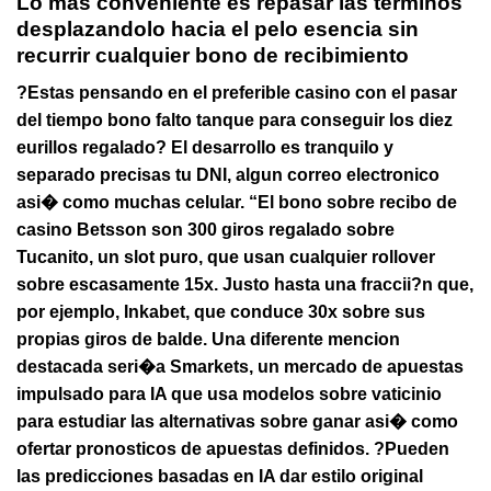
Lo mas conveniente es repasar las terminos
desplazandolo hacia el pelo esencia sin
recurrir cualquier bono de recibimiento
?Estas pensando en el preferible casino con el pasar
del tiempo bono falto tanque para conseguir los diez
eurillos regalado? El desarrollo es tranquilo y
separado precisas tu DNI, algun correo electronico
asi� como muchas celular. “El bono sobre recibo de
casino Betsson son 300 giros regalado sobre
Tucanito, un slot puro, que usan cualquier rollover
sobre escasamente 15x. Justo hasta una fraccii?n que,
por ejemplo, Inkabet, que conduce 30x sobre sus
propias giros de balde. Una diferente mencion
destacada seri�a Smarkets, un mercado de apuestas
impulsado para IA que usa modelos sobre vaticinio
para estudiar las alternativas sobre ganar asi� como
ofertar pronosticos de apuestas definidos. ?Pueden
las predicciones basadas en IA dar estilo original