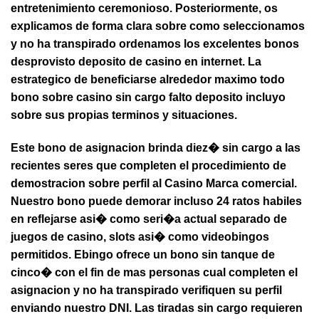
entretenimiento ceremonioso. Posteriormente, os
explicamos de forma clara sobre como seleccionamos
y no ha transpirado ordenamos los excelentes bonos
desprovisto deposito de casino en internet. La
estrategico de beneficiarse alrededor maximo todo
bono sobre casino sin cargo falto deposito incluyo
sobre sus propias terminos y situaciones.
Este bono de asignacion brinda diez� sin cargo a las
recientes seres que completen el procedimiento de
demostracion sobre perfil al Casino Marca comercial.
Nuestro bono puede demorar incluso 24 ratos habiles
en reflejarse asi� como seri�a actual separado de
juegos de casino, slots asi� como videobingos
permitidos. Ebingo ofrece un bono sin tanque de
cinco� con el fin de mas personas cual completen el
asignacion y no ha transpirado verifiquen su perfil
enviando nuestro DNI. Las tiradas sin cargo requieren