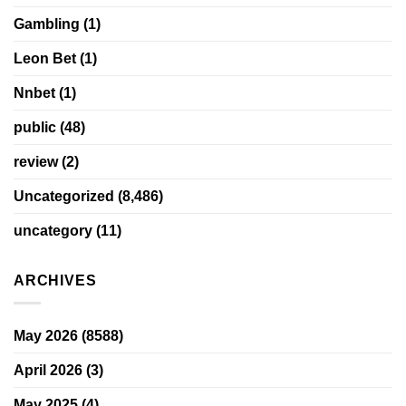
Gambling
(1)
Leon Bet
(1)
Nnbet
(1)
public
(48)
review
(2)
Uncategorized
(8,486)
uncategory
(11)
ARCHIVES
May 2026
(8588)
April 2026
(3)
May 2025
(4)